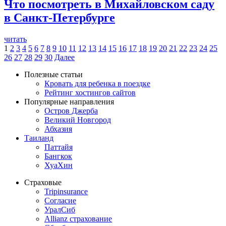
Что посмотреть в Михайловском саду
в Санкт-Петербурге
читать
1
2
3
4
5
6
7
8
9
10
11
12
13
14
15
16
17
18
19
20
21
22
23
24
25
26
27
28
29
30
Далее
Полезные статьи
Кровать для ребенка в поездке
Рейтинг хостингов сайтов
Популярные направления
Остров Джерба
Великий Новгород
Абхазия
Таиланд
Паттайя
Бангкок
ХуаХин
Страховые
Tripinsurance
Согласие
УралСиб
Allianz страхование