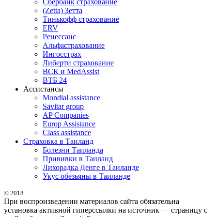
Сбербанк страхование
(Zetta) Зетта
Тинькофф страхование
ERV
Ренессанс
Альфастрахование
Ингосстрах
Либерти страхование
ВСК и MedAssist
ВТБ 24
Ассистансы
Mondial assistance
Savitar group
AP Companies
Europ Assistance
Class assistance
Страховка в Таиланд
Болезни Таиланда
Прививки в Таиланд
Лихорадка Денге в Таиланде
Укус обезьяны в Таиланде
© 2018
При воспроизведении материалов сайта обязательна
установка активной гиперссылки на источник — страницу с