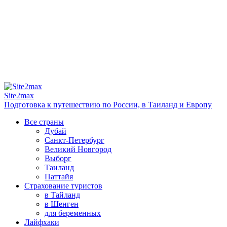
Site2max
Подготовка к путешествию по России, в Таиланд и Европу
Все страны
Дубай
Санкт-Петербург
Великий Новгород
Выборг
Таиланд
Паттайя
Страхование туристов
в Тайланд
в Шенген
для беременных
Лайфхаки