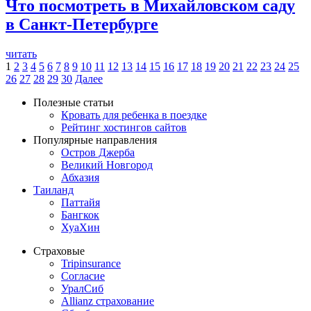
Что посмотреть в Михайловском саду
в Санкт-Петербурге
читать
1
2
3
4
5
6
7
8
9
10
11
12
13
14
15
16
17
18
19
20
21
22
23
24
25
26
27
28
29
30
Далее
Полезные статьи
Кровать для ребенка в поездке
Рейтинг хостингов сайтов
Популярные направления
Остров Джерба
Великий Новгород
Абхазия
Таиланд
Паттайя
Бангкок
ХуаХин
Страховые
Tripinsurance
Согласие
УралСиб
Allianz страхование