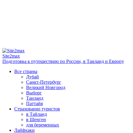
Site2max
Подготовка к путешествию по России, в Таиланд и Европу
Все страны
Дубай
Санкт-Петербург
Великий Новгород
Выборг
Таиланд
Паттайя
Страхование туристов
в Тайланд
в Шенген
для беременных
Лайфхаки