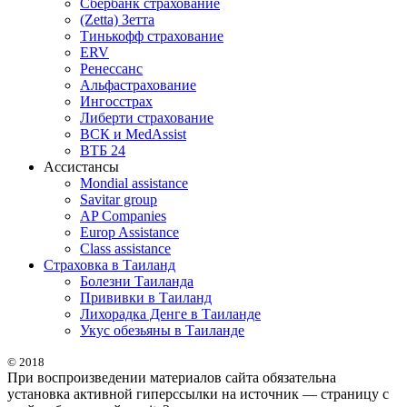
Сбербанк страхование
(Zetta) Зетта
Тинькофф страхование
ERV
Ренессанс
Альфастрахование
Ингосстрах
Либерти страхование
ВСК и MedAssist
ВТБ 24
Ассистансы
Mondial assistance
Savitar group
AP Companies
Europ Assistance
Class assistance
Страховка в Таиланд
Болезни Таиланда
Прививки в Таиланд
Лихорадка Денге в Таиланде
Укус обезьяны в Таиланде
© 2018
При воспроизведении материалов сайта обязательна
установка активной гиперссылки на источник — страницу с