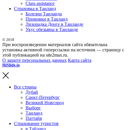
Class assistance
Страховка в Таиланд
Болезни Таиланда
Прививки в Таиланд
Лихорадка Денге в Таиланде
Укус обезьяны в Таиланде
© 2018
При воспроизведении материалов сайта обязательна
установка активной гиперссылки на источник — страницу с
этой публикацией на site2max.ru.
О защите персональных данных
Карта сайта
HiSlide.io
бесплатные и премиум шаблоны презентаций для
PowerPoint, Keynote и Google Slides.
Все страны
Дубай
Санкт-Петербург
Великий Новгород
Выборг
Таиланд
Паттайя
Страхование туристов
в Тайланд