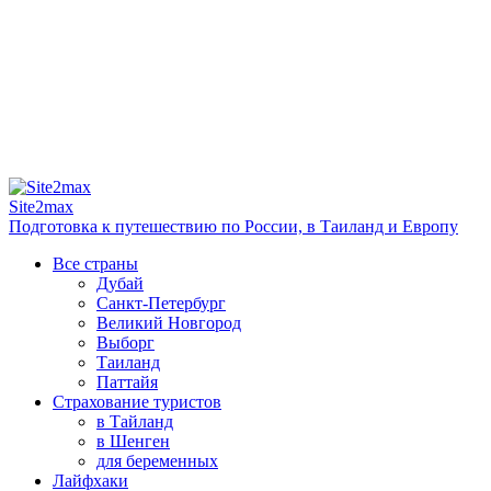
Site2max
Подготовка к путешествию по России, в Таиланд и Европу
Все страны
Дубай
Санкт-Петербург
Великий Новгород
Выборг
Таиланд
Паттайя
Страхование туристов
в Тайланд
в Шенген
для беременных
Лайфхаки