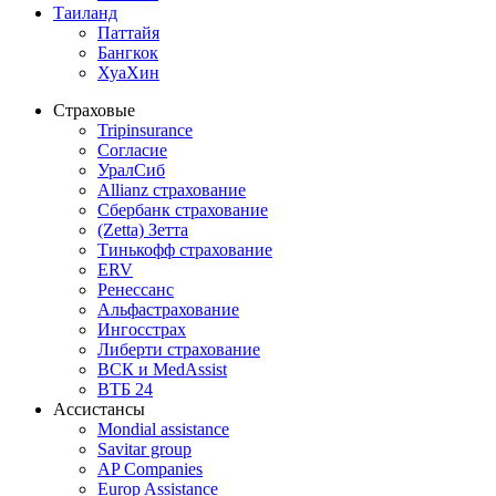
Таиланд
Паттайя
Бангкок
ХуаХин
Страховые
Tripinsurance
Согласие
УралСиб
Allianz страхование
Сбербанк страхование
(Zetta) Зетта
Тинькофф страхование
ERV
Ренессанс
Альфастрахование
Ингосстрах
Либерти страхование
ВСК и MedAssist
ВТБ 24
Ассистансы
Mondial assistance
Savitar group
AP Companies
Europ Assistance