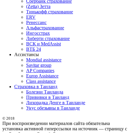
Сбербанк страхование
(Zetta) Зетта
Тинькофф страхование
ERV
Ренессанс
Альфастрахование
Ингосстрах
Либерти страхование
ВСК и MedAssist
ВТБ 24
Ассистансы
Mondial assistance
Savitar group
AP Companies
Europ Assistance
Class assistance
Страховка в Таиланд
Болезни Таиланда
Прививки в Таиланд
Лихорадка Денге в Таиланде
Укус обезьяны в Таиланде
© 2018
При воспроизведении материалов сайта обязательна
установка активной гиперссылки на источник — страницу с