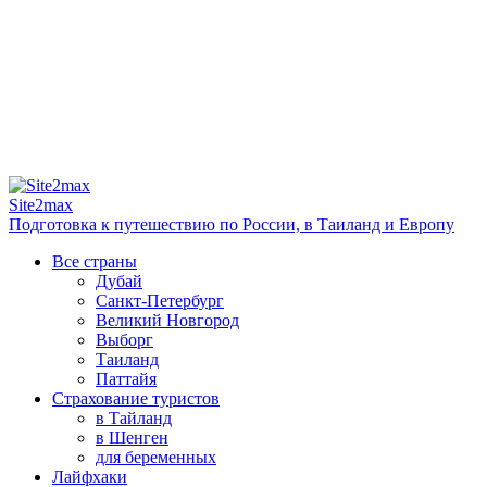
Site2max
Подготовка к путешествию по России, в Таиланд и Европу
Все страны
Дубай
Санкт-Петербург
Великий Новгород
Выборг
Таиланд
Паттайя
Страхование туристов
в Тайланд
в Шенген
для беременных
Лайфхаки