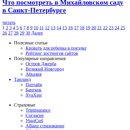
Что посмотреть в Михайловском саду
в Санкт-Петербурге
читать
1
2
3
4
5
6
7
8
9
10
11
12
13
14
15
16
17
18
19
20
21
22
23
24
25
26
27
28
29
30
Далее
Полезные статьи
Кровать для ребенка в поездке
Рейтинг хостингов сайтов
Популярные направления
Остров Джерба
Великий Новгород
Абхазия
Таиланд
Паттайя
Бангкок
ХуаХин
Страховые
Tripinsurance
Согласие
УралСиб
Allianz страхование