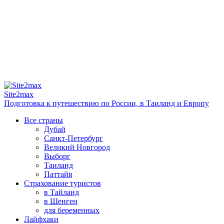
Site2max
Подготовка к путешествию по России, в Таиланд и Европу
Все страны
Дубай
Санкт-Петербург
Великий Новгород
Выборг
Таиланд
Паттайя
Страхование туристов
в Тайланд
в Шенген
для беременных
Лайфхаки