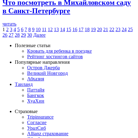
Что посмотреть в Михайловском саду
в Санкт-Петербурге
читать
1
2
3
4
5
6
7
8
9
10
11
12
13
14
15
16
17
18
19
20
21
22
23
24
25
26
27
28
29
30
Далее
Полезные статьи
Кровать для ребенка в поездке
Рейтинг хостингов сайтов
Популярные направления
Остров Джерба
Великий Новгород
Абхазия
Таиланд
Паттайя
Бангкок
ХуаХин
Страховые
Tripinsurance
Согласие
УралСиб
Allianz страхование