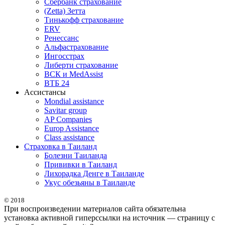
Сбербанк страхование
(Zetta) Зетта
Тинькофф страхование
ERV
Ренессанс
Альфастрахование
Ингосстрах
Либерти страхование
ВСК и MedAssist
ВТБ 24
Ассистансы
Mondial assistance
Savitar group
AP Companies
Europ Assistance
Class assistance
Страховка в Таиланд
Болезни Таиланда
Прививки в Таиланд
Лихорадка Денге в Таиланде
Укус обезьяны в Таиланде
© 2018
При воспроизведении материалов сайта обязательна
установка активной гиперссылки на источник — страницу с