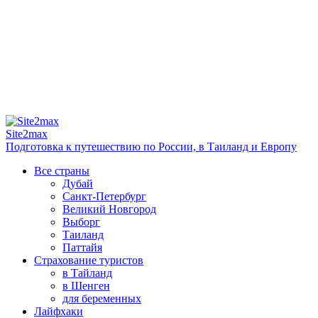
Site2max
Подготовка к путешествию по России, в Таиланд и Европу
Все страны
Дубай
Санкт-Петербург
Великий Новгород
Выборг
Таиланд
Паттайя
Страхование туристов
в Тайланд
в Шенген
для беременных
Лайфхаки