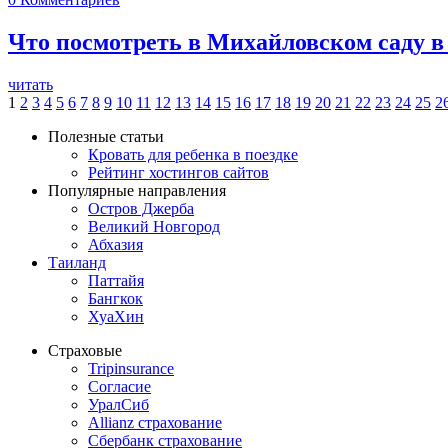
Что посмотреть в Михайловском саду в
читать
1
2
3
4
5
6
7
8
9
10
11
12
13
14
15
16
17
18
19
20
21
22
23
24
25
2
Полезные статьи
Кровать для ребенка в поездке
Рейтинг хостингов сайтов
Популярные направления
Остров Джерба
Великий Новгород
Абхазия
Таиланд
Паттайя
Бангкок
ХуаХин
Страховые
Tripinsurance
Согласие
УралСиб
Allianz страхование
Сбербанк страхование