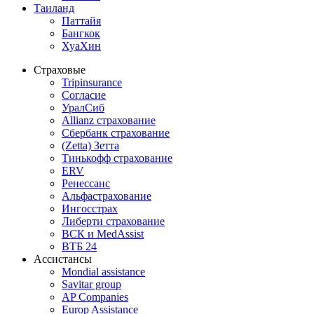
Таиланд
Паттайя
Бангкок
ХуаХин
Страховые
Tripinsurance
Согласие
УралСиб
Allianz страхование
Сбербанк страхование
(Zetta) Зетта
Тинькофф страхование
ERV
Ренессанс
Альфастрахование
Ингосстрах
Либерти страхование
ВСК и MedAssist
ВТБ 24
Ассистансы
Mondial assistance
Savitar group
AP Companies
Europ Assistance