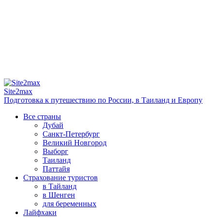
Site2max
Подготовка к путешествию по России, в Таиланд и Европу
Все страны
Дубай
Санкт-Петербург
Великий Новгород
Выборг
Таиланд
Паттайя
Страхование туристов
в Тайланд
в Шенген
для беременных
Лайфхаки