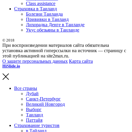
Class assistance
Страховка в Таиланд
Болезни Таиланда
Прививки в Таиланд
Лихорадка Денге в Таиланде
Укус обезьяны в Таиланде
© 2018
При воспроизведении материалов сайта обязательна
установка активной гиперссылки на источник — страницу с
этой публикацией на site2max.ru.
О защите персональных данных
Карта сайта
HiSlide.io
бесплатные и премиум шаблоны презентаций для
PowerPoint, Keynote и Google Slides.
Все страны
Дубай
Санкт-Петербург
Великий Новгород
Выборг
Таиланд
Паттайя
Страхование туристов
в Тайланд