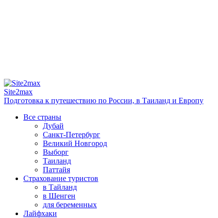
Site2max
Подготовка к путешествию по России, в Таиланд и Европу
Все страны
Дубай
Санкт-Петербург
Великий Новгород
Выборг
Таиланд
Паттайя
Страхование туристов
в Тайланд
в Шенген
для беременных
Лайфхаки