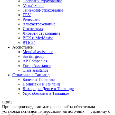
Сбербанк страхование
(Zetta) Зетта
Тинькофф страхование
ERV
Ренессанс
Альфастрахование
Ингосстрах
Либерти страхование
ВСК и MedAssist
ВТБ 24
Ассистансы
Mondial assistance
Savitar group
AP Companies
Europ Assistance
Class assistance
Страховка в Таиланд
Болезни Таиланда
Прививки в Таиланд
Лихорадка Денге в Таиланде
Укус обезьяны в Таиланде
© 2018
При воспроизведении материалов сайта обязательна
установка активной гиперссылки на источник — страницу с