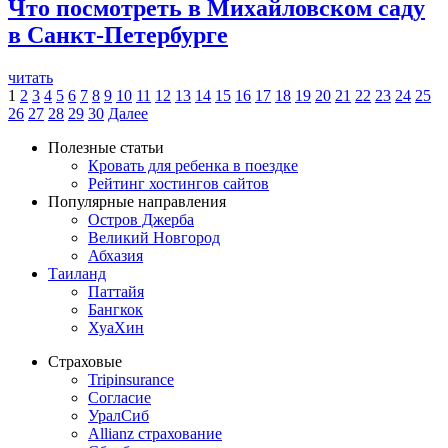
Что посмотреть в Михайловском саду
в Санкт-Петербурге
читать
1
2
3
4
5
6
7
8
9
10
11
12
13
14
15
16
17
18
19
20
21
22
23
24
25
26
27
28
29
30
Далее
Полезные статьи
Кровать для ребенка в поездке
Рейтинг хостингов сайтов
Популярные направления
Остров Джерба
Великий Новгород
Абхазия
Таиланд
Паттайя
Бангкок
ХуаХин
Страховые
Tripinsurance
Согласие
УралСиб
Allianz страхование