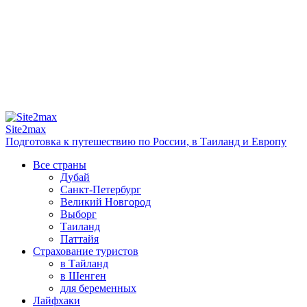
Site2max
Подготовка к путешествию по России, в Таиланд и Европу
Все страны
Дубай
Санкт-Петербург
Великий Новгород
Выборг
Таиланд
Паттайя
Страхование туристов
в Тайланд
в Шенген
для беременных
Лайфхаки