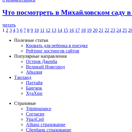
Что посмотреть в Михайловском саду в
читать
1
2
3
4
5
6
7
8
9
10
11
12
13
14
15
16
17
18
19
20
21
22
23
24
25
2
Полезные статьи
Кровать для ребенка в поездке
Рейтинг хостингов сайтов
Популярные направления
Остров Джерба
Великий Новгород
Абхазия
Таиланд
Паттайя
Бангкок
ХуаХин
Страховые
Tripinsurance
Согласие
УралСиб
Allianz страхование
Сбербанк страхование