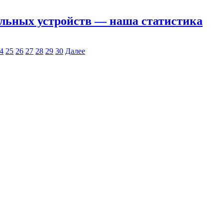
ильных устройств — наша статистика
4
25
26
27
28
29
30
Далее