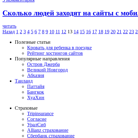
Сколько людей заходят на сайты с моб
читать
Назад
1
2
3
4
5
6
7
8
9
10
11
12
13
14
15
16
17
18
19
20
21
22
23
2
Полезные статьи
Кровать для ребенка в поездке
Рейтинг хостингов сайтов
Популярные направления
Остров Джерба
Великий Новгород
Абхазия
Таиланд
Паттайя
Бангкок
ХуаХин
Страховые
Tripinsurance
Согласие
УралСиб
Allianz страхование
Сбербанк страхование