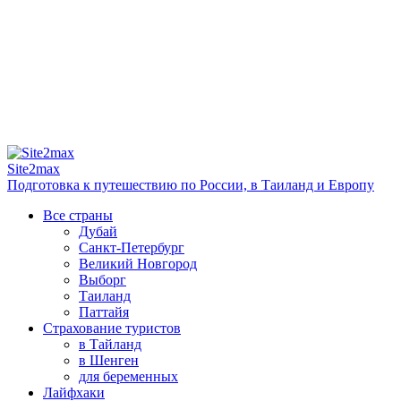
Site2max
Подготовка к путешествию по России, в Таиланд и Европу
Все страны
Дубай
Санкт-Петербург
Великий Новгород
Выборг
Таиланд
Паттайя
Страхование туристов
в Тайланд
в Шенген
для беременных
Лайфхаки