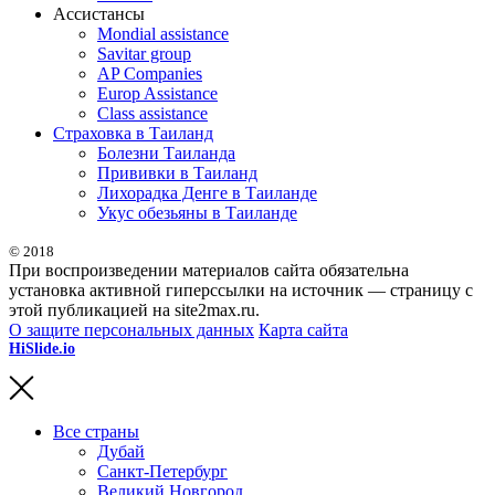
Ассистансы
Mondial assistance
Savitar group
AP Companies
Europ Assistance
Class assistance
Страховка в Таиланд
Болезни Таиланда
Прививки в Таиланд
Лихорадка Денге в Таиланде
Укус обезьяны в Таиланде
© 2018
При воспроизведении материалов сайта обязательна
установка активной гиперссылки на источник — страницу с
этой публикацией на site2max.ru.
О защите персональных данных
Карта сайта
HiSlide.io
бесплатные и премиум шаблоны презентаций для
PowerPoint, Keynote и Google Slides.
Все страны
Дубай
Санкт-Петербург
Великий Новгород