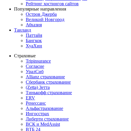
Рейтинг хостингов сайтов
Популярные направления
Остров Джерба
Великий Новгород
Абхазия
Таиланд
Паттайя
Бангкок
ХуаХин
Страховые
Tripinsurance
Согласие
УралСиб
Allianz страхование
Сбербанк страхование
(Zetta) Зетта
Тинькофф страхование
ERV
Ренессанс
Альфастрахование
Ингосстрах
Либерти страхование
ВСК и MedAssist
ВТБ 24