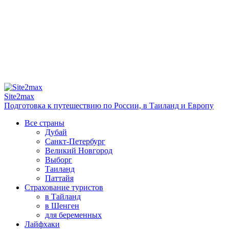
Site2max
Подготовка к путешествию по России, в Таиланд и Европу
Все страны
Дубай
Санкт-Петербург
Великий Новгород
Выборг
Таиланд
Паттайя
Страхование туристов
в Тайланд
в Шенген
для беременных
Лайфхаки