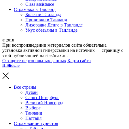
Class assistance
Страховка в Таиланд
Болезни Таиланда
Прививки в Таиланд
Лихорадка Денге в Таиланде
Укус обезьяны в Таиланде
© 2018
При воспроизведении материалов сайта обязательна
установка активной гиперссылки на источник — страницу с
этой публикацией на site2max.ru.
О защите персональных данных
Карта сайта
HiSlide.io
бесплатные и премиум шаблоны презентаций для
PowerPoint, Keynote и Google Slides.
Все страны
Дубай
Санкт-Петербург
Великий Новгород
Выборг
Таиланд
Паттайя
Страхование туристов
в Тайланд