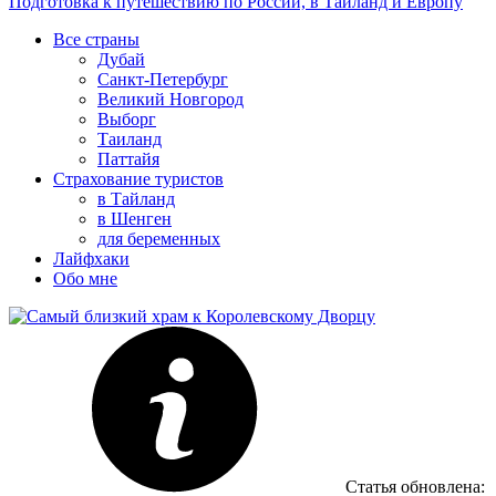
Подготовка к путешествию по России, в Таиланд и Европу
Все страны
Дубай
Санкт-Петербург
Великий Новгород
Выборг
Таиланд
Паттайя
Страхование туристов
в Тайланд
в Шенген
для беременных
Лайфхаки
Обо мне
Статья обновлена: