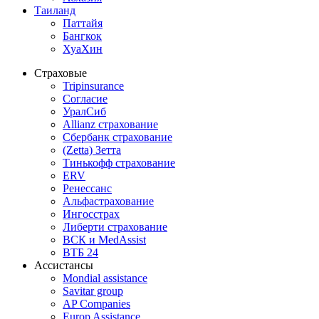
Таиланд
Паттайя
Бангкок
ХуаХин
Страховые
Tripinsurance
Согласие
УралСиб
Allianz страхование
Сбербанк страхование
(Zetta) Зетта
Тинькофф страхование
ERV
Ренессанс
Альфастрахование
Ингосстрах
Либерти страхование
ВСК и MedAssist
ВТБ 24
Ассистансы
Mondial assistance
Savitar group
AP Companies
Europ Assistance