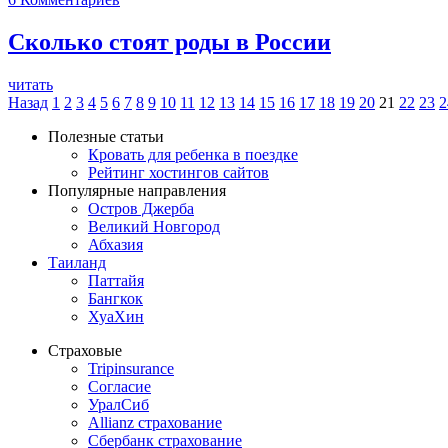
Сколько стоят роды в России
читать
Назад
1
2
3
4
5
6
7
8
9
10
11
12
13
14
15
16
17
18
19
20
21
22
23
2
Полезные статьи
Кровать для ребенка в поездке
Рейтинг хостингов сайтов
Популярные направления
Остров Джерба
Великий Новгород
Абхазия
Таиланд
Паттайя
Бангкок
ХуаХин
Страховые
Tripinsurance
Согласие
УралСиб
Allianz страхование
Сбербанк страхование