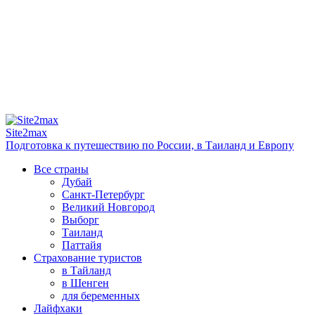
Site2max
Подготовка к путешествию по России, в Таиланд и Европу
Все страны
Дубай
Санкт-Петербург
Великий Новгород
Выборг
Таиланд
Паттайя
Страхование туристов
в Тайланд
в Шенген
для беременных
Лайфхаки