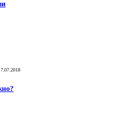
ми
17.07.2018
жно?