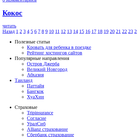
Кокос
читать
Назад
1
2
3
4
5
6
7
8
9
10
11
12
13
14
15
16
17
18
19
20
21
22
23
2
Полезные статьи
Кровать для ребенка в поездке
Рейтинг хостингов сайтов
Популярные направления
Остров Джерба
Великий Новгород
Абхазия
Таиланд
Паттайя
Бангкок
ХуаХин
Страховые
Tripinsurance
Согласие
УралСиб
Allianz страхование
Сбербанк страхование