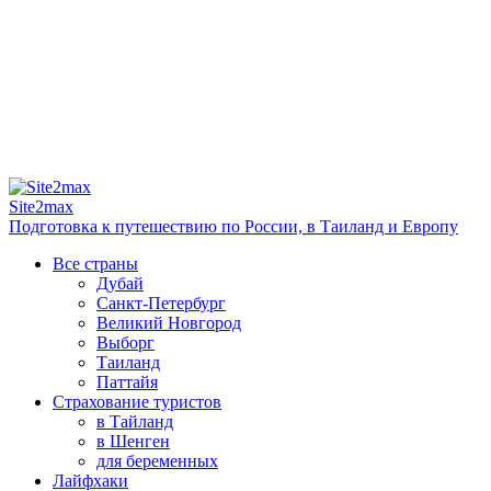
Site2max
Подготовка к путешествию по России, в Таиланд и Европу
Все страны
Дубай
Санкт-Петербург
Великий Новгород
Выборг
Таиланд
Паттайя
Страхование туристов
в Тайланд
в Шенген
для беременных
Лайфхаки