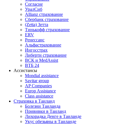
Согласие
УралСиб
Allianz страхование
Сбербанк страхование
(Zetta) Зетта
Тинькофф страхование
ERV
Ренессанс
Альфастрахование
Ингосстрах
Либерти страхование
ВСК и MedAssist
ВТБ 24
Ассистансы
Mondial assistance
Savitar group
AP Companies
Europ Assistance
Class assistance
Страховка в Таиланд
Болезни Таиланда
Прививки в Таиланд
Лихорадка Денге в Таиланде
Укус обезьяны в Таиланде