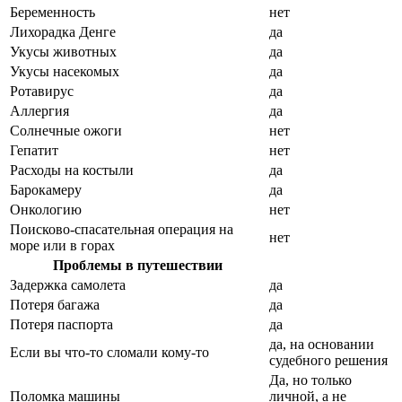
Беременность
нет
Лихорадка Денге
да
Укусы животных
да
Укусы насекомых
да
Ротавирус
да
Аллергия
да
Солнечные ожоги
нет
Гепатит
нет
Расходы на костыли
да
Барокамеру
да
Онкологию
нет
Поисково-спасательная операция на
нет
море или в горах
Проблемы в путешествии
Задержка самолета
да
Потеря багажа
да
Потеря паспорта
да
да, на основании
Если вы что-то сломали кому-то
судебного решения
Да, но только
Поломка машины
личной, а не