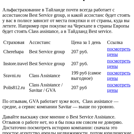
Альфастрахование в Тайланде почти всегда работает с
ассистансом Best Service group, и какой ассистанс будет стоять
у вас в полисе зависит от места покупки и от страны, куда вы
летите. Например при покупке на Черехапе в страны Европы
будет стоять Class assistance, а в Тайдланд Best service.
Страховая
Ассистанс
Цена за 1 день
Ссылка
посмотреть
Cherehapa
Best Service group
207 руб.
цены
посмотреть
Instore.travel
Best Service group
207 руб.
цены
199 руб (самое
посмотреть
Sravni.ru
Class Assistance
выгодное)
цены
Class Assistance /
посмотреть
Polis812.ru
207 руб
Savitar / GVA
цены
По отзывам, GVA работает хуже всех, Class assistance —
средне, а сервис компании Savitar — выше по уровню.
Давайте выскажу свое мнение о Best Service Assistance.
Отзывов о работе нет, но я бы пока им совсем не доверяю.
Достаточно посмотреть историю компании: сначала это
простое агентство аренды недвижимости, потом юридические