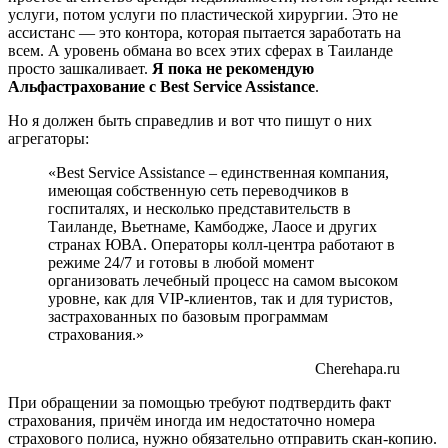
услуги, потом услуги по пластической хирургии. Это не
ассистанс — это контора, которая пытается заработать на
всем. А уровень обмана во всех этих сферах в Таиланде
просто зашкаливает.
Я пока не рекомендую
Альфастрахование с Best Service Assistance
.
Но я должен быть справедлив и вот что пишут о них
агрегаторы:
«Best Service Assistance – единственная компания,
имеющая собственную сеть переводчиков в
госпиталях, и несколько представительств в
Таиланде, Вьетнаме, Камбодже, Лаосе и других
странах ЮВА. Операторы колл-центра работают в
режиме 24/7 и готовы в любой момент
организовать лечебный процесс на самом высоком
уровне, как для VIP-клиентов, так и для туристов,
застрахованных по базовым программам
страхования.»
Cherehapa.ru
При обращении за помощью требуют подтвердить факт
страхования, причём иногда им недостаточно номера
страхового полиса, нужно обязательно отправить скан-копию.