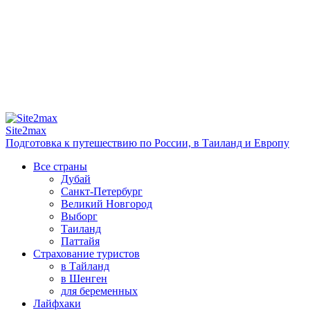
Site2max
Подготовка к путешествию по России, в Таиланд и Европу
Все страны
Дубай
Санкт-Петербург
Великий Новгород
Выборг
Таиланд
Паттайя
Страхование туристов
в Тайланд
в Шенген
для беременных
Лайфхаки