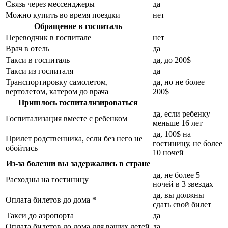
Связь через мессенджеры
да
Можно купить во время поездки
нет
Обращение в госпиталь
Переводчик в госпитале
нет
Врач в отель
да
Такси в госпиталь
да, до 200$
Такси из госпиталя
да
Транспортировку самолетом,
да, но не более
вертолетом, катером до врача
200$
Пришлось госпитализироваться
да, если ребенку
Госпитализация вместе с ребенком
меньше 16 лет
да, 100$ на
Прилет родственника, если без него не
гостиницу, не более
обойтись
10 ночей
Из-за болезни вы задержались в стране
да, не более 5
Расходны на гостиницу
ночей в 3 звездах
да, вы должны
Оплата билетов до дома *
сдать свой билет
Такси до аэропорта
да
Оплата билетов до дома для ваших детей
да