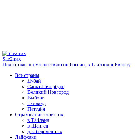
Site2max
Подготовка к путешествию по России, в Таиланд и Европу
Все страны
Дубай
Санкт-Петербург
Великий Новгород
Выборг
Таиланд
Паттайя
Страхование туристов
в Тайланд
в Шенген
для беременных
Лайфхаки