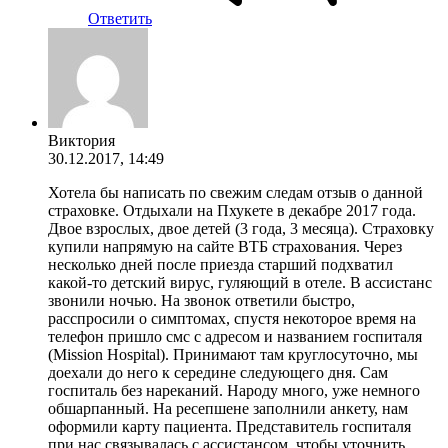
Ответить
Виктория
30.12.2017, 14:49
Хотела бы написать по свежим следам отзыв о данной
страховке. Отдыхали на Пхукете в декабре 2017 года.
Двое взрослых, двое детей (3 года, 3 месяца). Страховку
купили напрямую на сайте ВТБ страхования. Через
несколько дней после приезда старший подхватил
какой-то детский вирус, гуляющий в отеле. В ассистанс
звонили ночью. На звонок ответили быстро,
расспросили о симптомах, спустя некоторое время на
телефон пришло смс с адресом и названием госпиталя
(Mission Hospital). Принимают там круглосуточно, мы
доехали до него к середине следующего дня. Сам
госпиталь без нареканий. Народу много, уже немного
обшарпанный. На ресепшене заполнили анкету, нам
оформили карту пациента. Представитель госпиталя
при нас связывалась с ассистансом, чтобы уточнить