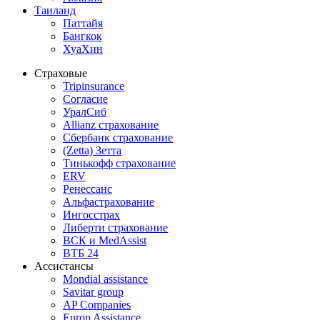
Таиланд
Паттайя
Бангкок
ХуаХин
Страховые
Tripinsurance
Согласие
УралСиб
Allianz страхование
Сбербанк страхование
(Zetta) Зетта
Тинькофф страхование
ERV
Ренессанс
Альфастрахование
Ингосстрах
Либерти страхование
ВСК и MedAssist
ВТБ 24
Ассистансы
Mondial assistance
Savitar group
AP Companies
Europ Assistance