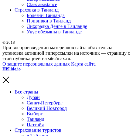
Class assistance
Страховка в Таиланд
Болезни Таиланда
Прививки в Таиланд
Лихорадка Денге в Таиланде
Укус обезьяны в Таиланде
© 2018
При воспроизведении материалов сайта обязательна
установка активной гиперссылки на источник — страницу с
этой публикацией на site2max.ru.
О защите персональных данных
Карта сайта
HiSlide.io
бесплатные и премиум шаблоны презентаций для
PowerPoint, Keynote и Google Slides.
Все страны
Дубай
Санкт-Петербург
Великий Новгород
Выборг
Таиланд
Паттайя
Страхование туристов
в Тайланд