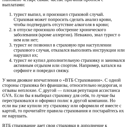
выплатами:
турист выпил, и произошел страховой случай.
Страховая может попросить сделать анализ крови,
чтобы подтвердить отсутствие алкоголя в крови;
в отпуске произошло обострение хронического
заболевания (кроме аллергии). Неважно, знал турист о
нем или нет;
турист не позвонил в страховую при наступлении
страхового случая, отказался выполнять инструкции или
нарушил их;
турист не купил дополнительную страховку и занимался
активным отдыхом или спортом. Например, катался на
серфинге и повредил связку.
У меня двоякие впечатления о «ВТБ Страховании». С одной
стороны страховка без франшизы, относительно недорогая, и
отзывы неплохие. С другой — плохая репутация ассистанса
GVA. Если бы я выбирал страховку для себя, то лучше бы
перестраховался и оформил полис в другой компании. Но
если вы уже купили эту страховку или оформили её вместе с
картой, то прочитайте правила страхования и постарайтесь их
не нарушать.
ВТБ страхование дает свои страховки в дополнение к