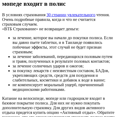
мопеде входит в полис
В условиях страхования
30 страниц увлекательного
чтения.
Очень подробные правила, когда и что не считается
страховым случаем.
«ВТБ Страхование» не возвращает деньги:
за лечение, которое вы начали до покупки полиса. Если
вы давно пьете таблетки, и в Таиланде появились
побочные эффекты, этот случай не будет признан
страховым;
за лечение заболеваний, передающихся половым путем
и травм, полученных в результате половых контактов;
за лечение солнечных ударов и ожогов;
за покупку лекарств с неизвестным составом, БАДов,
укрепляющих средств, средств для похудения и
слабительных, косметики и добавок к воде в ванне;
не компенсирует моральный ущерб, причиненный
медицинскими работниками.
Катание на велосипеде, мопеде или гидроцикле входит в
базовое покрытие полиса. Для них не нужно покупать
дополнительную страховку. Для других видов активного
отдыха придется купить опцию «Активный отдых». Обратите