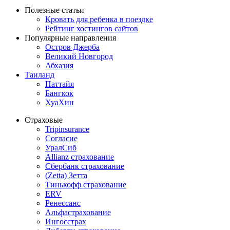
Полезные статьи
Кровать для ребенка в поездке
Рейтинг хостингов сайтов
Популярные направления
Остров Джерба
Великий Новгород
Абхазия
Таиланд
Паттайя
Бангкок
ХуаХин
Страховые
Tripinsurance
Согласие
УралСиб
Allianz страхование
Сбербанк страхование
(Zetta) Зетта
Тинькофф страхование
ERV
Ренессанс
Альфастрахование
Ингосстрах