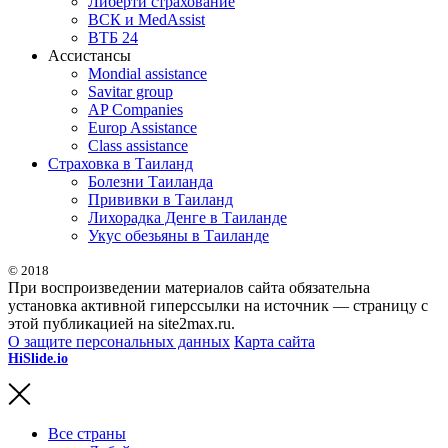
Либерти страхование
ВСК и MedAssist
ВТБ 24
Ассистансы
Mondial assistance
Savitar group
AP Companies
Europ Assistance
Class assistance
Страховка в Таиланд
Болезни Таиланда
Прививки в Таиланд
Лихорадка Денге в Таиланде
Укус обезьяны в Таиланде
© 2018
При воспроизведении материалов сайта обязательна
установка активной гиперссылки на источник — страницу с
этой публикацией на site2max.ru.
О защите персональных данных
Карта сайта
HiSlide.io
бесплатные и премиум шаблоны презентаций для
PowerPoint, Keynote и Google Slides.
Все страны