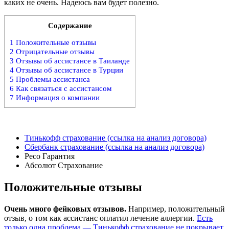
каких не очень. Надеюсь вам будет полезно.
Содержание
1
Положительные отзывы
2
Отрицательные отзывы
3
Отзывы об ассистансе в Таиланде
4
Отзывы об ассистансе в Турции
5
Проблемы ассистанса
6
Как связаться с ассистансом
7
Информация о компании
Тинькофф страхование (ссылка на анализ договора)
Сбербанк страхование (ссылка на анализ договора)
Ресо Гарантия
Абсолют Страхование
Положительные отзывы
Очень много фейковых отзывов.
Например, положительный
отзыв, о том как ассистанс оплатил лечение аллергии.
Есть
только одна проблема — Тинькофф страхование не покрывает