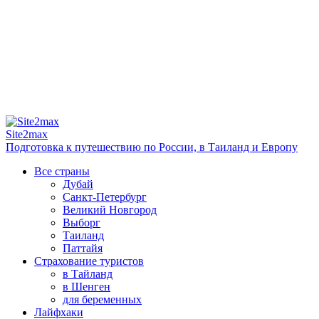
Site2max
Подготовка к путешествию по России, в Таиланд и Европу
Все страны
Дубай
Санкт-Петербург
Великий Новгород
Выборг
Таиланд
Паттайя
Страхование туристов
в Тайланд
в Шенген
для беременных
Лайфхаки