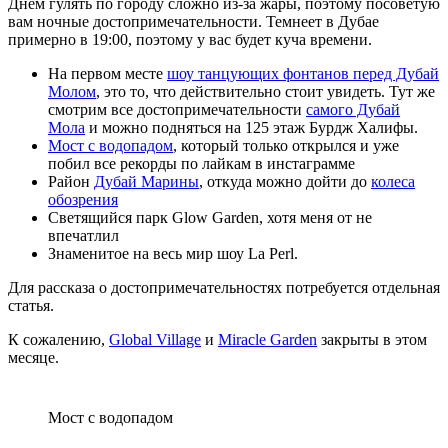
Днем гулять по городу сложно из-за жары, поэтому посоветую
вам ночные достопримечательности. Темнеет в Дубае
примерно в 19:00, поэтому у вас будет куча времени.
На первом месте
шоу танцующих фонтанов перед Дубай
Молом
, это то, что действительно стоит увидеть. Тут же
смотрим все достопримечательности
самого Дубай
Мола
и можно подняться на 125 этаж Бурдж Халифы.
Мост с водопадом
, который только открылся и уже
побил все рекорды по лайкам в инстаграмме
Район
Дубай Марины
, откуда можно дойти до
колеса
обозрения
Светящийся парк Glow Garden, хотя меня от не
впечатлил
Знаменитое на весь мир шоу La Perl.
Для рассказа о достопримечательностях потребуется отдельная
статья.
К сожалению,
Global Village
и
Miracle Garden
закрыты в этом
месяце.
Мост с водопадом