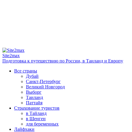
Site2max
Подготовка к путешествию по России, в Таиланд и Европу
Все страны
Дубай
Санкт-Петербург
Великий Новгород
Выборг
Таиланд
Паттайя
Страхование туристов
в Тайланд
в Шенген
для беременных
Лайфхаки