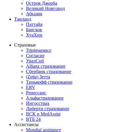
Остров Джерба
Великий Новгород
Абхазия
Таиланд
Паттайя
Бангкок
ХуаХин
Страховые
Tripinsurance
Согласие
УралСиб
Allianz страхование
Сбербанк страхование
(Zetta) Зетта
Тинькофф страхование
ERV
Ренессанс
Альфастрахование
Ингосстрах
Либерти страхование
ВСК и MedAssist
ВТБ 24
Ассистансы
Mondial assistance