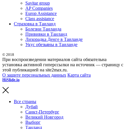
Savitar group
AP Companies
Europ Assistance
Class assistance
Страховка в Таиланд
Болезни Таиланда
Прививки в Таиланд
Лихорадка Денге в Таиланде
Укус обезьяны в Таиланде
© 2018
При воспроизведении материалов сайта обязательна
установка активной гиперссылки на источник — страницу с
этой публикацией на site2max.ru.
О защите персональных данных
Карта сайта
HiSlide.io
бесплатные и премиум шаблоны презентаций для
PowerPoint, Keynote и Google Slides.
Все страны
Дубай
Санкт-Петербург
Великий Новгород
Выборг
Таиланд