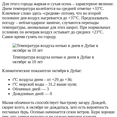
Для этого города жаркая и сухая осень – характерное явление.
Днем температура колеблется на средней отметке +33°C.
Ключевое слово здесь «средняя» потому, что во второй
половине дня воздух нагревается до +37°C. Предсказывать
погоду – неблагодарное занятие, случаются перепады
температуры, аномальные для этих широт. При нормальных
условиях по вечерам воздух остывает до средних +23°C.
Самое время гулять по городу.
Температура воздуха ночью и днем в Дубае в
октябре за 10 лет
Климатические показатели октября в Дубае:
t°С воздуха днем – от +29 до +36;
t°С морской воды – 31,2 выше нуля;
Облачных дней — 3
Дождливых дней — 0
Малая облачность способствует быстрому загару. Дождей,
скорее всего, в октябре не дождаться, зато есть вероятность
песчаных бурь. Осенью начинается сезон ветров. Бури хороши
тем, что длятся недолго и не сильно мешают планам.