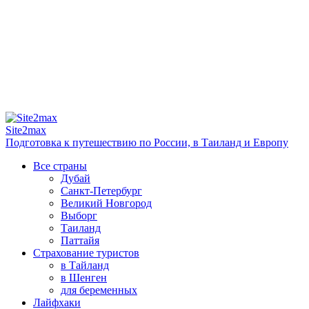
Site2max
Подготовка к путешествию по России, в Таиланд и Европу
Все страны
Дубай
Санкт-Петербург
Великий Новгород
Выборг
Таиланд
Паттайя
Страхование туристов
в Тайланд
в Шенген
для беременных
Лайфхаки