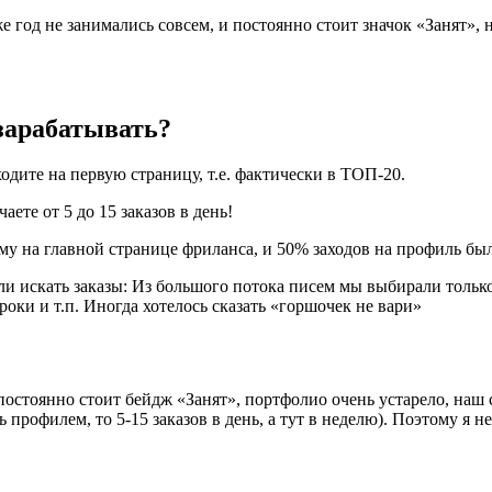
 год не занимались совсем, и постоянно стоит значок «Занят»,
зарабатывать?
одите на первую страницу, т.е. фактически в ТОП-20.
ете от 5 до 15 заказов в день!
у на главной странице фриланса, и 50% заходов на профиль были
ли искать заказы: Из большого потока писем мы выбирали только т
оки и т.п. Иногда хотелось сказать «горшочек не вари»
остоянно стоит бейдж «Занят», портфолио очень устарело, наш с
 профилем, то 5-15 заказов в день, а тут в неделю). Поэтому я н