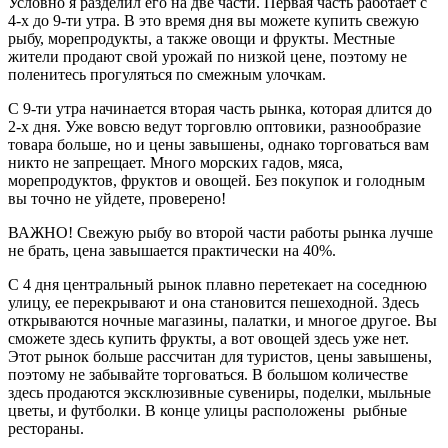
Условно я разделил его на две части. Первая часть работает с
4-х до 9-ти утра. В это время дня вы можете купить свежую
рыбу, морепродукты, а также овощи и фрукты. Местные
жители продают свой урожай по низкой цене, поэтому не
поленитесь прогуляться по смежным улочкам.
С 9-ти утра начинается вторая часть рынка, которая длится до
2-х дня. Уже вовсю ведут торговлю оптовики, разнообразие
товара больше, но и цены завышены, однако торговаться вам
никто не запрещает. Много морских гадов, мяса,
морепродуктов, фруктов и овощей. Без покупок и голодным
вы точно не уйдете, проверено!
ВАЖНО! Свежую рыбу во второй части работы рынка лучше
не брать, цена завышается практически на 40%.
С 4 дня центральный рынок плавно перетекает на соседнюю
улицу, ее перекрывают и она становится пешеходной. Здесь
открываются ночные магазины, палатки, и многое другое. Вы
сможете здесь купить фрукты, а вот овощей здесь уже нет.
Этот рынок больше рассчитан для туристов, цены завышены,
поэтому не забывайте торговаться. В большом количестве
здесь продаются эксклюзивные сувениры, поделки, мыльные
цветы, и футболки. В конце улицы расположены рыбные
рестораны.