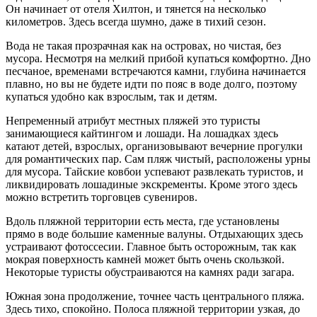
Он начинает от отеля Хилтон, и тянется на несколько
километров. Здесь всегда шумно, даже в тихий сезон.
Вода не такая прозрачная как на островах, но чистая, без
мусора. Несмотря на мелкий прибой купаться комфортно. Дно
песчаное, временами встречаются камни, глубина начинается
плавно, но вы не будете идти по пояс в воде долго, поэтому
купаться удобно как взрослым, так и детям.
Непременный атрибут местных пляжей это туристы
занимающиеся кайтингом и лошади. На лошадках здесь
катают детей, взрослых, организовывают вечерние прогулки
для романтических пар. Сам пляж чистый, расположены урны
для мусора. Тайские ковбои успевают развлекать туристов, и
ликвидировать лошадиные экскременты. Кроме этого здесь
можно встретить торговцев сувениров.
Вдоль пляжной территории есть места, где установлены
прямо в воде большие каменные валуны. Отдыхающих здесь
устраивают фотоссесии. Главное быть осторожным, так как
мокрая поверхность камней может быть очень скользкой.
Некоторые туристы обустраиваются на камнях ради загара.
Южная зона продолжение, точнее часть центрального пляжа.
Здесь тихо, спокойно. Полоса пляжной территории узкая, до