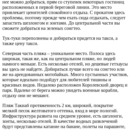
нее можно добраться, прям со ступенек некоторых гостиниц
расположенных в первой береговой линии. Это место
привлекает ценителей спокойного отдыха. С прокатом здесь
проблемы, поэтому прежде чем ехать сюда отдыхать, следует
запастить шезлонгом и зонтами. До центральной части вы
сможете добраться на зеленых сонгтео.
Тук-туки переполнены и добираться придется на такси, а
также цену такси.
Северная часть пляжа – уникальное место. Полоса здесь
широкая, такая же, как на центральном пляже, но людей
намного меньше. Есть несколько отелей, но дешевые гетхаусы
вы здесь не найдете. Добираться лучше всего на сонгтео или
же на арендованных мотобайках. Много пустынных участков,
которые идеально подойдут для любителей тишины и
красивых видов. Недалеко расположен Королевский дворец и
парк. Вдалеке от берега можно увидеть военные корабли,
отдыху они не мешают.
Пляж Такиаб протяженность 2 км, широкий, покрытие
мелкий песок желтоватого оттенка, вход в море пологий.
Инфраструктура развита на среднем уровне, есть шезлонги,
зонты, несколько отелей. В качестве водных развлечений
будут представлены катание на банане, полеты на парашюте,