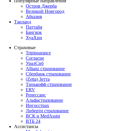
Популярные направления
Остров Джерба
Великий Новгород
Абхазия
Таиланд
Паттайя
Бангкок
ХуаХин
Страховые
Tripinsurance
Согласие
УралСиб
Allianz страхование
Сбербанк страхование
(Zetta) Зетта
Тинькофф страхование
ERV
Ренессанс
Альфастрахование
Ингосстрах
Либерти страхование
ВСК и MedAssist
ВТБ 24
Ассистансы