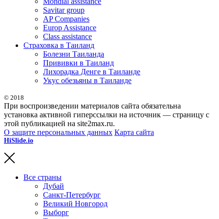
Mondial assistance
Savitar group
AP Companies
Europ Assistance
Class assistance
Страховка в Таиланд
Болезни Таиланда
Прививки в Таиланд
Лихорадка Денге в Таиланде
Укус обезьяны в Таиланде
© 2018
При воспроизведении материалов сайта обязательна
установка активной гиперссылки на источник — страницу с
этой публикацией на site2max.ru.
О защите персональных данных
Карта сайта
HiSlide.io
бесплатные и премиум шаблоны презентаций для
PowerPoint, Keynote и Google Slides.
Все страны
Дубай
Санкт-Петербург
Великий Новгород
Выборг