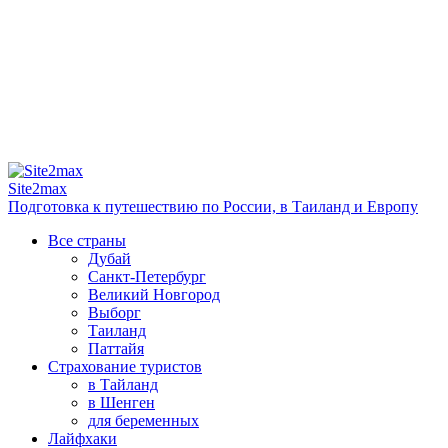
Site2max
Подготовка к путешествию по России, в Таиланд и Европу
Все страны
Дубай
Санкт-Петербург
Великий Новгород
Выборг
Таиланд
Паттайя
Страхование туристов
в Тайланд
в Шенген
для беременных
Лайфхаки