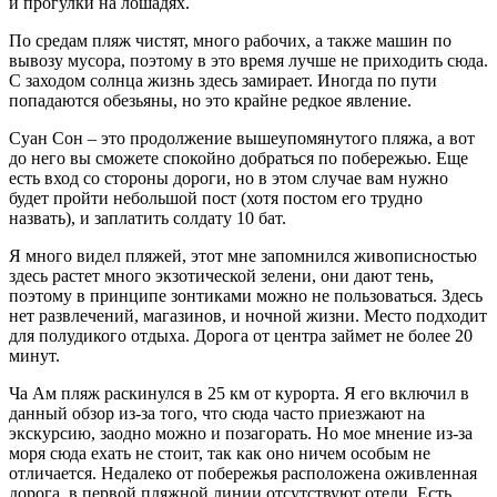
и прогулки на лошадях.
По средам пляж чистят, много рабочих, а также машин по
вывозу мусора, поэтому в это время лучше не приходить сюда.
С заходом солнца жизнь здесь замирает. Иногда по пути
попадаются обезьяны, но это крайне редкое явление.
Суан Сон – это продолжение вышеупомянутого пляжа, а вот
до него вы сможете спокойно добраться по побережью. Еще
есть вход со стороны дороги, но в этом случае вам нужно
будет пройти небольшой пост (хотя постом его трудно
назвать), и заплатить солдату 10 бат.
Я много видел пляжей, этот мне запомнился живописностью
здесь растет много экзотической зелени, они дают тень,
поэтому в принципе зонтиками можно не пользоваться. Здесь
нет развлечений, магазинов, и ночной жизни. Место подходит
для полудикого отдыха. Дорога от центра займет не более 20
минут.
Ча Ам пляж раскинулся в 25 км от курорта. Я его включил в
данный обзор из-за того, что сюда часто приезжают на
экскурсию, заодно можно и позагорать. Но мое мнение из-за
моря сюда ехать не стоит, так как оно ничем особым не
отличается. Недалеко от побережья расположена оживленная
дорога, в первой пляжной линии отсутствуют отели. Есть