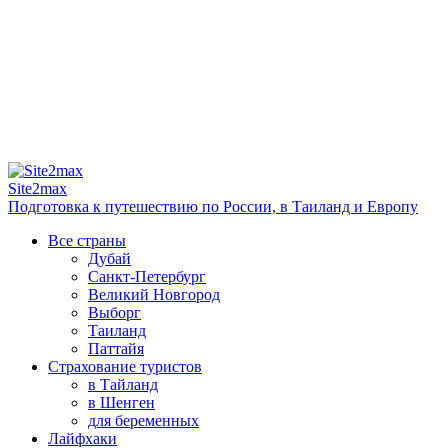
Site2max
Подготовка к путешествию по России, в Таиланд и Европу
Все страны
Дубай
Санкт-Петербург
Великий Новгород
Выборг
Таиланд
Паттайя
Страхование туристов
в Тайланд
в Шенген
для беременных
Лайфхаки