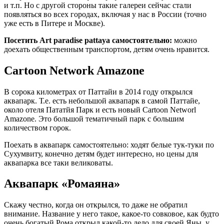
и т.п. Но с другой стороны такие галереи сейчас стали
появляться во всех городах, включая у нас в России (точно
уже есть в Питере и Москве).
Посетить Art paradise pattaya самостоятельно:
можно
доехать общественным транспортом, детям очень нравится.
Cartoon Network Amazone
В сорока километрах от Паттайи в 2014 году открылся
аквапарк. Т.е. есть небольшой аквапарк в самой Паттайе,
около отеля Пататйя Парк и есть новый Cartoon Networl
Amazone. Это большой тематичный парк с большим
количеством горок.
Поехать в аквапарк самостоятельно: ходят белые тук-туки по
Сухумвиту, конечно детям будет интересно, но цены для
аквапарка все таки великоваты.
Аквапарк «Ромаяна»
Скажу честно, когда он открылся, то даже не обратил
внимание. Название у него такое, какое-то совковое, как будто
очень богатый Рома открыл какой-то дело для своей Яны, у