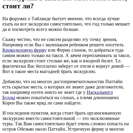
стоит ли?
На форумах о Тайланде бытует мнение, что всегда лучше
ехать на все экскурсии самостоятельно, что гид только мешает
да и посмотреть всего можно больше.
Скажу честно, что не совсем разделяю эту точку зрения,
Например если Вы с маленьким ребенком решите посетить
Крокодиловую ферму
или Ферму слонов, то добраться туда
самим можно только на такси. А зачем переплачивать за такси,
если экскурсия стоит столько же, как и входной билет. Т.е.
фактически Вас бесплатно заберут от отеля и вернут домой —
Вот в такие места выгодней брать экскурсию.
Добавлю, что на многих достопримечательностях Паттайи
есть скрытые места, о которых не знают даже долгожители,
так например почти никто не знает где у
Наскального
Будды
можно покататься на слонах, а племя длинношеих
Корен Вы также вряд ли сами найдете.
И последним пунктом, когда стоит брать организованную
экскурсию вместо самостоятельной — это эксклюзивные
туры. Так Вам самостоятельно будет очень сложно попасть на
остров Обезьян около Паттайи, Устричную ферму и многие