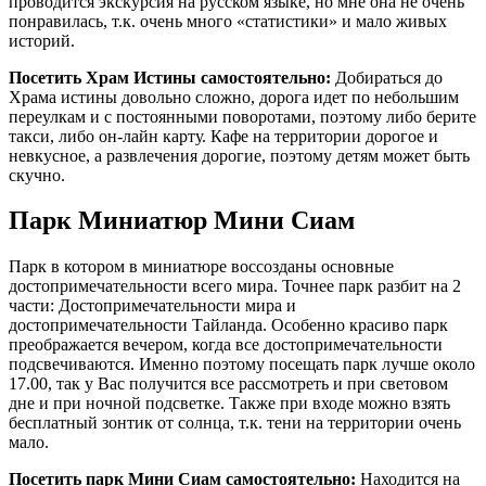
проводится экскурсия на русском языке, но мне она не очень
понравилась, т.к. очень много «статистики» и мало живых
историй.
Посетить Храм Истины самостоятельно:
Добираться до
Храма истины довольно сложно, дорога идет по небольшим
переулкам и с постоянными поворотами, поэтому либо берите
такси, либо он-лайн карту. Кафе на территории дорогое и
невкусное, а развлечения дорогие, поэтому детям может быть
скучно.
Парк Миниатюр Мини Сиам
Парк в котором в миниатюре воссозданы основные
достопримечательности всего мира. Точнее парк разбит на 2
части: Достопримечательности мира и
достопримечательности Тайланда. Особенно красиво парк
преображается вечером, когда все достопримечательности
подсвечиваются. Именно поэтому посещать парк лучше около
17.00, так у Вас получится все рассмотреть и при световом
дне и при ночной подсветке. Также при входе можно взять
бесплатный зонтик от солнца, т.к. тени на территории очень
мало.
Посетить парк Мини Сиам самостоятельно:
Находится на