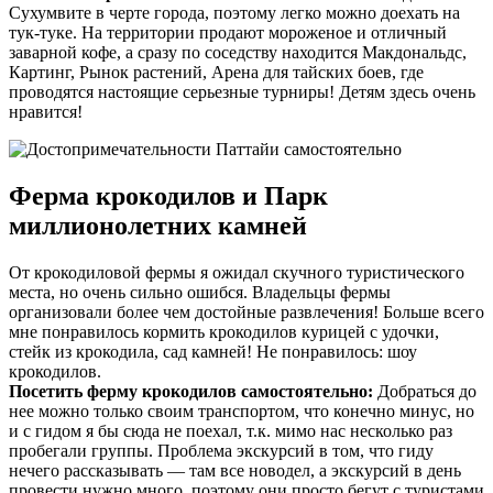
Сухумвите в черте города, поэтому легко можно доехать на
тук-туке. На территории продают мороженое и отличный
заварной кофе, а сразу по соседству находится Макдональдс,
Картинг, Рынок растений, Арена для тайских боев, где
проводятся настоящие серьезные турниры! Детям здесь очень
нравится!
Ферма крокодилов и Парк
миллионолетних камней
От крокодиловой фермы я ожидал скучного туристического
места, но очень сильно ошибся. Владельцы фермы
организовали более чем достойные развлечения! Больше всего
мне понравилось кормить крокодилов курицей с удочки,
стейк из крокодила, сад камней! Не понравилось: шоу
крокодилов.
Посетить ферму крокодилов самостоятельно:
Добраться до
нее можно только своим транспортом, что конечно минус, но
и с гидом я бы сюда не поехал, т.к. мимо нас несколько раз
пробегали группы. Проблема экскурсий в том, что гиду
нечего рассказывать — там все новодел, а экскурсий в день
провести нужно много, поэтому они просто бегут с туристами