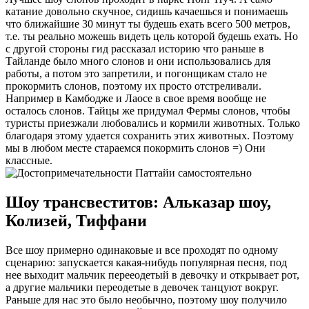
катание довольно скучное, сидишь качаешься и понимаешь
что ближайшие 30 минут ты будешь ехать всего 500 метров,
т.е. ты реально можешь видеть цель которой будешь ехать. Но
с другой стороны гид рассказал историю что раньше в
Тайланде было много слонов и они использовались для
работы, а потом это запретили, и погонщикам стало не
прокормить слонов, поэтому их просто отстреливали.
Например в Камбодже и Лаосе в свое время вообще не
осталось слонов. Тайцы же придумал Фермы слонов, чтобы
туристы приезжали любовались и кормили животных. Только
благодаря этому удается сохранить этих животных. Поэтому
мы в любом месте стараемся покормить слонов =) Они
классные.
Шоу трансвеститов: Альказар шоу,
Колизей, Тиффани
Все шоу примерно одинаковые и все проходят по одному
сценарию: запускается какая-нибудь популярная песня, под
нее выходит мальчик перееодетый в девочку и открывает рот,
а другие мальчики переодетые в девочек танцуют вокруг.
Раньше для нас это было необычно, поэтому шоу получило