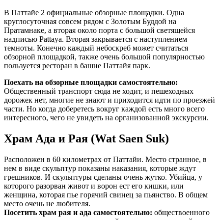
В Паттайе 2 официальные обзорные площадки. Одна
круглосуточная совсем рядом с Золотым Буддой на
Пратамнаке, а вторая около порта с большой светящейся
надписью Pattaya. Вторая закрывается с наступлением
темноты. Конечно каждый небоскреб может считаться
обзорной площадкой, также очень большой популярностью
пользуется ресторан в башне Паттайя парк.
Поехать на обзорные площадки самостоятельно:
Общественный транспорт сюда не ходит, и пешеходных
дорожек нет, многие не знают и приходится идти по проезжей
части. Но когда доберетесь вокруг каждой есть много всего
интересного, чего не увидеть на организованной экскурсии.
Храм Ада и Рая (Wat Saen Suk)
Расположен в 60 километрах от Паттайи. Место странное, в
нем в виде скульптур показаны наказания, которые ждут
грешников. И скульптуры сделаны очень жутко. Убийца, у
которого разорван живот и ворон ест его кишки, или
женщина, которая пье горячий свинец за пьянство. В общем
место очень не любителя.
Посетить храм рая и ада самостоятельно:
обществоенного