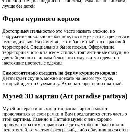
транспорт нет, все надписи на тайском, редко на английском,
лучше без детей
Ферма куриного короля
Достопримечательностью это место назвать сложно, но
сооружение довольно необычное, поэтому часто встречается в
путеводителях. На самом деле это банкетный зал с красивой
территорией. Специально я бы не поехал. Оформление
территории чисто в тайском стиле: Стоят античные статуи, но
для тайцев они слишком белые, поэтому статуи одевают в
настоящие цветастые одежды.
Самостоятельно съездить на ферму куриного короля:
Детям будет скучно, можно доехать на Белом тук-туке,
который идет по Сухумвиту. Вход на территорию платный.
Музей 3D картин (Art paradise pattaya)
Музей интерактивных картин, когда картина может
продолжаться за свои рамки и Вам предлагается стать частью
этой картины. Именно в Паттайе музей очень хорошо
продуман и за ним стараются следить, чтобы не было видно
потертостей, от частых фотографий, либо облупившихся стен