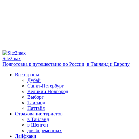
Site2max
Подготовка к путешествию по России, в Таиланд и Европу
Все страны
Дубай
Санкт-Петербург
Великий Новгород
Выборг
Таиланд
Паттайя
Страхование туристов
в Тайланд
в Шенген
для беременных
Лайфхаки