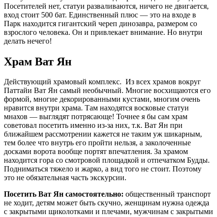
Посетителей нет, статуи разваливаются, ничего не двигается,
вход стоит 500 бат. Единственный плюс — это на входе в
Парк находится гигантский череп динозавра, размером со
взрослого человека. Он и привлекает внимание. Но внутри
делать нечего!
Храм Ват Ян
Действующий храмовый комплекс. Из всех храмов вокруг
Паттайи Ват Ян самый необычный. Многие восхищаются его
формой, многие декорированными кустами, многим очень
нравится внутри храма. Там находятся восковые статуи
мнахов — выглядят потрясающе! Точнее я бы сам храм
советовал посетить именно из-за них, т.к. Ват Ян при
ближайшем рассмотрении кажется не таким уж шикарным,
тем более что внутрь его пройти нельзя, а заколоченные
досками ворота вообще портят впечатления. За храмом
находится гора со смотровой площадкой и отпечатком Будды.
Подниматься тяжело и жарко, а вид того не стоит. Поэтому
это не обязательная часть экскурсии.
Посетить Ват Ян самостоятельно:
общественный транспорт
не ходит, детям может быть скучно, женщинам нужна одежда
с закрытыми щиколотками и плечами, мужчинам с закрытыми