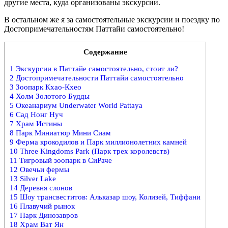
другие места, куда организованы экскурсии.
В остальном же я за самостоятельные экскурсии и поездку по
Достопримечательностям Паттайи самостоятельно!
Содержание
1
Экскурсии в Паттайе самостоятельно, стоит ли?
2
Достопримечательности Паттайи самостоятельно
3
Зоопарк Кхао-Кхео
4
Холм Золотого Будды
5
Океанариум Underwater World Pattaya
6
Сад Нонг Нуч
7
Храм Истины
8
Парк Миниатюр Мини Сиам
9
Ферма крокодилов и Парк миллионолетних камней
10
Three Kingdoms Park (Парк трех королевств)
11
Тигровый зоопарк в СиРаче
12
Овечьи фермы
13
Silver Lake
14
Деревня слонов
15
Шоу трансвеститов: Альказар шоу, Колизей, Тиффани
16
Плавучий рынок
17
Парк Динозавров
18
Храм Ват Ян