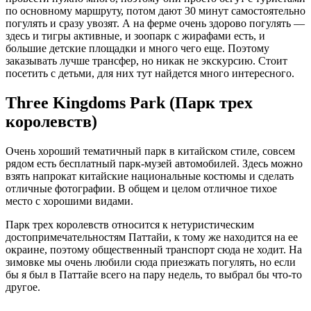
по основному маршруту, потом дают 30 минут самостоятельно
погулять и сразу увозят. А на ферме очень здорово погулять —
здесь и тигры активные, и зоопарк с жирафами есть, и
большие детские площадки и много чего еще. Поэтому
заказывать лучше трансфер, но никак не экскурсию. Стоит
посетить с детьми, для них тут найдется много интересного.
Three Kingdoms Park (Парк трех
королевств)
Очень хороший тематичный парк в китайском стиле, совсем
рядом есть бесплатный парк-музей автомобилей. Здесь можно
взять напрокат китайские национальные костюмы и сделать
отличные фотографии. В общем и целом отличное тихое
место с хорошими видами.
Парк трех королевств относится к нетуристическим
достопримечательностям Паттайи, к тому же находится на ее
окраине, поэтому общественный транспорт сюда не ходит. На
зимовке мы очень любили сюда приезжать погулять, но если
бы я был в Паттайе всего на пару недель, то выбрал бы что-то
другое.