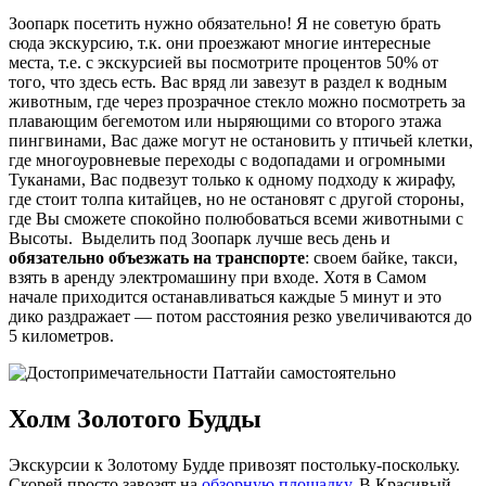
Зоопарк посетить нужно обязательно! Я не советую брать
сюда экскурсию, т.к. они проезжают многие интересные
места, т.е. с экскурсией вы посмотрите процентов 50% от
того, что здесь есть. Вас вряд ли завезут в раздел к водным
животным, где через прозрачное стекло можно посмотреть за
плавающим бегемотом или ныряющими со второго этажа
пингвинами, Вас даже могут не остановить у птичьей клетки,
где многоуровневые переходы с водопадами и огромными
Туканами, Вас подвезут только к одному подходу к жирафу,
где стоит толпа китайцев, но не остановят с другой стороны,
где Вы сможете спокойно полюбоваться всеми животными с
Высоты. Выделить под Зоопарк лучше весь день и
обязательно объезжать на транспорте
: своем байке, такси,
взять в аренду электромашину при входе. Хотя в Самом
начале приходится останавливаться каждые 5 минут и это
дико раздражает — потом расстояния резко увеличиваются до
5 километров.
Холм Золотого Будды
Экскурсии к Золотому Будде привозят постольку-поскольку.
Скорей просто завозят на
обзорную площадку
. В Красивый