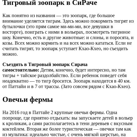
Тигровый зоопарк в СиРаче
Как понятно из названия — это зоопарк, где большое
внимание уделяется тиграм. Здесь можно покормить тигрят из
бутылочки (это прям самое ми-ми-ми, все девушки в
восторге), поиграть с ними в вольерах, посмотреть тигриное
шоу. Конечно, есть и другие животные: и слоны, и поросята, и
козы. Всех можно кормить и на всех можно кататься. Если не
считать тигрят, то зоопарк уступает Кхао-Кхео, но съездить
можно.
Съездить в Тигровый зоопарк Сирача
самостоятельно:
Детям, конечно, будет интересно, но там
тигры + тайское раздолбайство. Если ребенок поведет себя
неадекватно — то тигр бросится. Зоопарк находится в 40 км.
от Паттайи и в 7 от трассы. (Зато совсем рядом с Кхао-Кхео).
Овечьи фермы
На 2016 год в Паттайе 2 крупные овечьи фермы. Одна
попроще, где приятно отдыхать: вы запускаете детей в вольер
к кроликам, а сами располагаетесь в тени деревьев с вкусным
коктейлем. Вторая же более туристическая — овечки там как
из мультика: идеально чистые, с очень мягкой шерстью, на