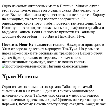
Одно из самых интересных мест в Паттайе! Многие едут в
этот город только ради этого сада и скажу Вам честно, что
если Вы не избалованы путешествиями и не летаете в Европу
на выходные, то этот сад взорвет воображение! Он
определенно стоит того, чтобы провести там весь день. Сад
Нонг нуч — это потрясающая смесь ландшафтного дизайна и
выдумки Тайцев. Если Вы хотите привезти из Тайланда
хорошие фотографии — то Вам в Парк Нонг Нуч.
Посетить Нонг Нуч самостоятельно:
Находится примерно в
30км от города, далеко от маршрута Так-Тука. Но у самого
парка можно заказать бесплатный трансфер из Вашего отеля.
Детям будет довольно интересно, т.к. там много
интерактивных скульптур, которые можно трогать
Храм Истины
Один из самых знаменитых храмов Тайланда и самый
знаменитый в Паттайе! Один из Тайских миллионеров
изначально строит Тайское чудо света и у него получается
великолепных деревянный храм! Уровень мастерства просто
поражает, поэтому я очень советую туда съездить. Каждый час