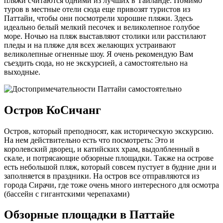
пляжи считаются одними из лучших в Тайланде. Помимо
туров в местные отели сюда еще привозят туристов из
Паттайи, чтобы они посмотрели хорошие пляжи. Здесь
идеально белый мелкий песочек и великолепное голубое
море. Ночью на пляж выставляют столики или расстилают
пледы и на пляже для всех желающих устраивают
великолепные огненные шоу. Я очень рекомендую Вам
съездить сюда, но не экскурсией, а самостоятельно на
выходные.
Остров КоСичанг
Остров, который преподносят, как историческую экскурсию.
На нем действительно есть что посмотреть: Это и
королевский дворец, и катийских храм, выдолбленный в
скале, и потрясающие обзорные площадки. Также на острове
есть небольшой пляж, который совсем пустует в будние дни и
заполняется в праздники. На остров все отправляются из
города Сирачи, где тоже очень много интересного для осмотра
(бассейн с гигантскими черепахами)
Обзорные площадки в Паттайе