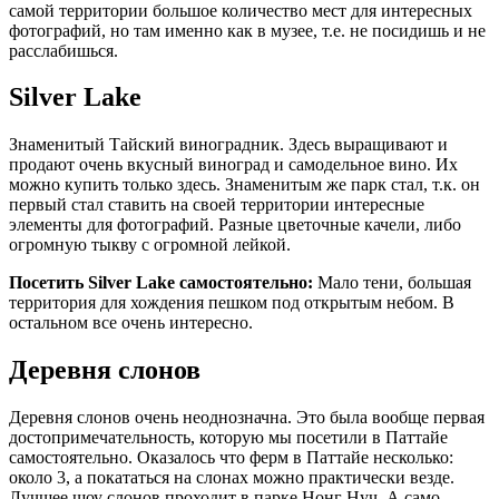
самой территории большое количество мест для интересных
фотографий, но там именно как в музее, т.е. не посидишь и не
расслабишься.
Silver Lake
Знаменитый Тайский виноградник. Здесь выращивают и
продают очень вкусный виноград и самодельное вино. Их
можно купить только здесь. Знаменитым же парк стал, т.к. он
первый стал ставить на своей территории интересные
элементы для фотографий. Разные цветочные качели, либо
огромную тыкву с огромной лейкой.
Посетить Silver Lake самостоятельно:
Мало тени, большая
территория для хождения пешком под открытым небом. В
остальном все очень интересно.
Деревня слонов
Деревня слонов очень неоднозначна. Это была вообще первая
достопримечательность, которую мы посетили в Паттайе
самостоятельно. Оказалось что ферм в Паттайе несколько:
около 3, а покататься на слонах можно практически везде.
Лучшее шоу слонов проходит в парке Нонг Нуч. А само