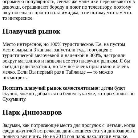
огромную популярность, сейчас же мальчики переодеваются в
девочки, отращивают бороду и поют по телевизору, поэтому
шоу посещают просто из-за имиджа, а не потому что там что-
то интересное.
Плавучий рынок
Место интересное, но 100% туристическое. Т.е. на пустом
месте вырыли 3 канала, запустили туда торговцев с
туристической мелочевкой и наценкой в 300%, настроили
вокруг магазинов и назвали все это плавучим рынком. Я бы
съездил ради экзотики, но там все очень прилизано и очень
мелко. Если Вы первый раз в Тайланде — то можно
посмотреть.
Посетить плавучий рынок самостоятельно:
детям будет
скучно, можно добраться на белом тук-туке, которых ходит по
Сухумвиту.
Парк Динозавров
Задуман, как потрясающее место для прогулок с детьми, когда
среди джунглей встречаешь двигающиеся статуи динозавров в
полную величину. Но на 2014 год парк находится в упадке.