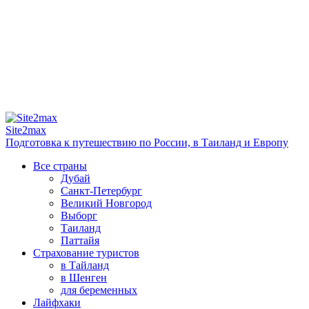
Site2max
Подготовка к путешествию по России, в Таиланд и Европу
Все страны
Дубай
Санкт-Петербург
Великий Новгород
Выборг
Таиланд
Паттайя
Страхование туристов
в Тайланд
в Шенген
для беременных
Лайфхаки