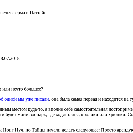
вечья ферма в Паттайе
18.07.2018
к или нечто большее?
об одной мы уже писали
, она была самая первая и находится на
дным местом куда-то, а вполне себе самостоятельная достоприме
и будет мини-зоопарк, где ходят овцы, кролики или хрюшки. Со
Парк Нонг Нуч, но Тайцы начали делать следующее: Просто аренд