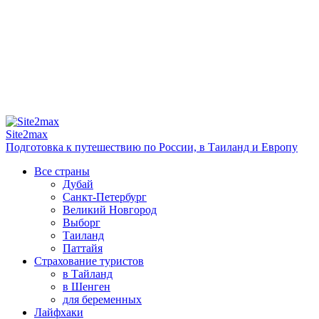
Site2max
Подготовка к путешествию по России, в Таиланд и Европу
Все страны
Дубай
Санкт-Петербург
Великий Новгород
Выборг
Таиланд
Паттайя
Страхование туристов
в Тайланд
в Шенген
для беременных
Лайфхаки