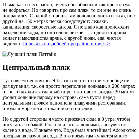
Пляж, как и весь район, очень обособлены и так просто туда
не добраться. Но говорить про сам пляж, то он мне не очень
понравился. С одной стороны там довольно чисто и тихо, но с
другой на 150 метрах песка соседствуют: лежаки,
канализация, скоростные катера. Я не знаю как происходит
разделение воды, но оно очень четкое — с одной стороны
воняет и маслянистая дрянь, с другой люди, еда, чистая
водичка.
Почитать подробней про район и пляж >
Центральный пляж
Тут совсем непонятно. Я бы сказал что это пляж вообще не
для купания, т.к. он просто переполнен лодками, в 200 метрах
от него находится главный пирс, с которого каждые 30 минут
уходят большие парому на острова, сама бухта перед
центральным пляжем наполнена плавучими ресторанами,
откуда в море летят стаканчики и объедки.
Но с другой стороны я часто приезжал сюда в 8 утра, чтобы
погулять с собакой. Она носилась за волнами, а я гулял по
колено в воде. И знаете что. Вода была чистейшая! Абсолютно
прозрачная лазурная вода. В это время там купается много