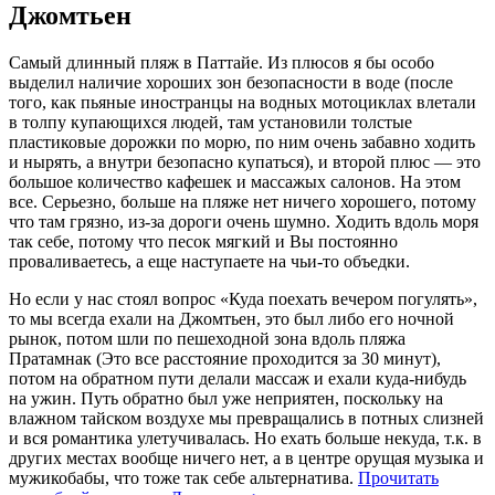
Джомтьен
Самый длинный пляж в Паттайе. Из плюсов я бы особо
выделил наличие хороших зон безопасности в воде (после
того, как пьяные иностранцы на водных мотоциклах влетали
в толпу купающихся людей, там установили толстые
пластиковые дорожки по морю, по ним очень забавно ходить
и нырять, а внутри безопасно купаться), и второй плюс — это
большое количество кафешек и массажых салонов. На этом
все. Серьезно, больше на пляже нет ничего хорошего, потому
что там грязно, из-за дороги очень шумно. Ходить вдоль моря
так себе, потому что песок мягкий и Вы постоянно
проваливаетесь, а еще наступаете на чьи-то объедки.
Но если у нас стоял вопрос «Куда поехать вечером погулять»,
то мы всегда ехали на Джомтьен, это был либо его ночной
рынок, потом шли по пешеходной зона вдоль пляжа
Пратамнак (Это все расстояние проходится за 30 минут),
потом на обратном пути делали массаж и ехали куда-нибудь
на ужин. Путь обратно был уже неприятен, поскольку на
влажном тайском воздухе мы превращались в потных слизней
и вся романтика улетучивалась. Но ехать больше некуда, т.к. в
других местах вообще ничего нет, а в центре орущая музыка и
мужикобабы, что тоже так себе альтернатива.
Прочитать