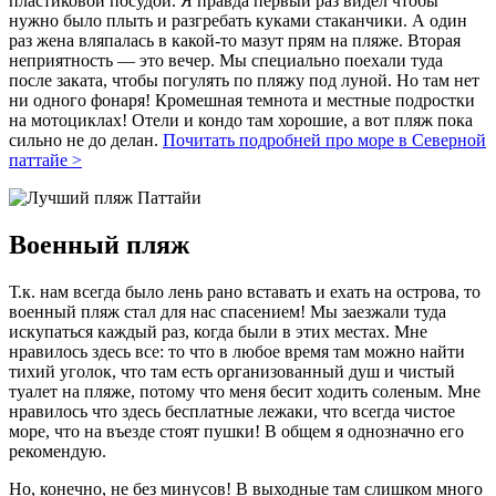
пластиковой посудой. Я правда первый раз видел чтобы
нужно было плыть и разгребать куками стаканчики. А один
раз жена вляпалась в какой-то мазут прям на пляже. Вторая
неприятность — это вечер. Мы специально поехали туда
после заката, чтобы погулять по пляжу под луной. Но там нет
ни одного фонаря! Кромешная темнота и местные подростки
на мотоциклах! Отели и кондо там хорошие, а вот пляж пока
сильно не до делан.
Почитать подробней про море в Северной
паттайе >
Военный пляж
Т.к. нам всегда было лень рано вставать и ехать на острова, то
военный пляж стал для нас спасением! Мы заезжали туда
искупаться каждый раз, когда были в этих местах. Мне
нравилось здесь все: то что в любое время там можно найти
тихий уголок, что там есть организованный душ и чистый
туалет на пляже, потому что меня бесит ходить соленым. Мне
нравилось что здесь бесплатные лежаки, что всегда чистое
море, что на въезде стоят пушки! В общем я однозначно его
рекомендую.
Но, конечно, не без минусов! В выходные там слишком много