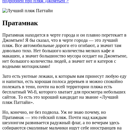
подробней про пляж Джомтьен >
Пратамнак
Пратамнак находится в черте города и он плавно перетекает в
Джомтьен! Я бы сказал, что в черте города — это лучший
пляж. Все автомобильные дороги его огибают, а значит там
довольно тихо. Нет большого количества мелких кафе и
макашен, а значит большинство мусора оседает на Джомтьене,
нет большого количества людей, а значит нет и катеров с
водными мотоциклами!
Зато есть уютные лежаки, к которым вам принесут любую еду
и напитки, есть хорошая полоса деревьев и можно спокойно
полежать в тени, почти на всей территории пляжа есть
бесплатный Wi-fi, которого хватает для просмотра небольших
сайтов. То есть это хороший кандидат на звание «Лучший
пляж Паттайи».
Но, конечно, не без подвоха. Уж не знаю почему, но
Пратамнак — это гейский пляж. Почти над каждым
шезлонгом развивается радужный флаг, а по вечерам здесь
собираются смазливые мальчики ищут себе иностранцев на