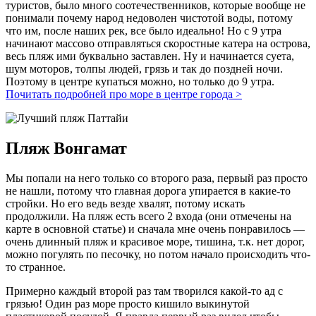
туристов, было много соотечественников, которые вообще не
понимали почему народ недоволен чистотой воды, потому
что им, после наших рек, все было идеально! Но с 9 утра
начинают массово отправляться скоростные катера на острова,
весь пляж ими буквально заставлен. Ну и начинается суета,
шум моторов, толпы людей, грязь и так до поздней ночи.
Поэтому в центре купаться можно, но только до 9 утра.
Почитать подробней про море в центре города >
Пляж Вонгамат
Мы попали на него только со второго раза, первый раз просто
не нашли, потому что главная дорога упирается в какие-то
стройки. Но его ведь везде хвалят, потому искать
продолжили. На пляж есть всего 2 входа (они отмечены на
карте в основной статье) и сначала мне очень понравилось —
очень длинный пляж и красивое море, тишина, т.к. нет дорог,
можно погулять по песочку, но потом начало происходить что-
то странное.
Примерно каждый второй раз там творился какой-то ад с
грязью! Один раз море просто кишило выкинутой