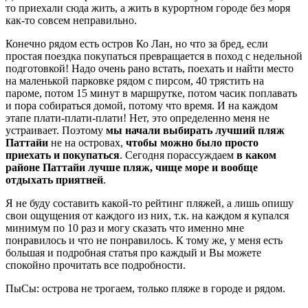
то приехали сюда жить, а жить в курортном городе без моря
как-то совсем неправильно.
Конечно рядом есть остров Ко Лан, но что за бред, если
простая поездка покупаться превращается в поход с недельной
подготовкой! Надо очень рано встать, поехать и найти место
на маленькой парковке рядом с пирсом, 40 трястить на
пароме, потом 15 минут в маршрутке, потом часик поплавать
и пора собираться домой, потому что время. И на каждом
этапе плати-плати-плати! Нет, это определенно меня не
устраивает. Поэтому
мы начали выбирать лучший пляж
Паттайи
не на островах,
чтобы можно было просто
приехать и покупаться
. Сегодня порассуждаем
в каком
районе Паттайи лучше пляж, чище море и вообще
отдыхать приятней
.
Я не буду составить какой-то рейтинг пляжей, а лишь опишу
свои ощущения от каждого из них, т.к. на каждом я купался
минимум по 10 раз и могу сказать что именно мне
понравилось и что не понравилось. К тому же, у меня есть
большая и подробная статья про каждый и Вы можете
спокойно прочитать все подробности.
ПыСы: острова не трогаем, только пляже в городе и рядом.