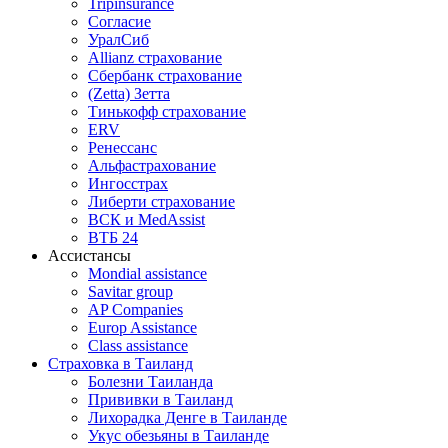
Tripinsurance
Согласие
УралСиб
Allianz страхование
Сбербанк страхование
(Zetta) Зетта
Тинькофф страхование
ERV
Ренессанс
Альфастрахование
Ингосстрах
Либерти страхование
ВСК и MedAssist
ВТБ 24
Ассистансы
Mondial assistance
Savitar group
AP Companies
Europ Assistance
Class assistance
Страховка в Таиланд
Болезни Таиланда
Прививки в Таиланд
Лихорадка Денге в Таиланде
Укус обезьяны в Таиланде