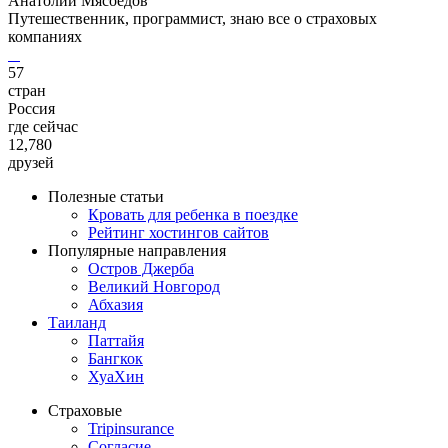
Анатолий Мясоедов
Путешественник, программист, знаю все о страховых
компаниях
57
стран
Россия
где сейчас
12,780
друзей
Полезные статьи
Кровать для ребенка в поездке
Рейтинг хостингов сайтов
Популярные направления
Остров Джерба
Великий Новгород
Абхазия
Таиланд
Паттайя
Бангкок
ХуаХин
Страховые
Tripinsurance
Согласие