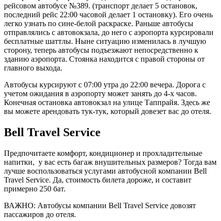
рейсовом автобусе №389. (транспорт делает 5 остановок,
последний рейс 22:00 часовой делает 1 остановку). Его очень
легко узнать по сине-белой раскраске. Раньше автобусы
отправлялись с автовокзала, до него с аэропорта курсировали
бесплатные шаттлы. Ныне ситуацию изменилась в лучшую
сторону, теперь автобусы подъезжают непосредственно к
зданию аэропорта. Стоянка находится с правой стороны от
главного выхода.
Автобусы курсируют с 07:00 утра до 22:00 вечера. Дорога с
учетом ожидания в аэропорту может занять до 4-х часов.
Конечная остановка автовокзал на улице Таппрайя. Здесь же
вы можете арендовать тук-тук, который довезет вас до отеля.
Bell Travel Service
Предпочитаете комфорт, кондиционер и прохладительные
напитки, у вас есть багаж внушительных размеров? Тогда вам
лучше воспользоваться услугами автобусной компании Bell
Travel Service. Да, стоимость билета дороже, и составит
примерно 250 бат.
ВАЖНО: Автобусы компании Bell Travel Service довозят
пассажиров до отеля.