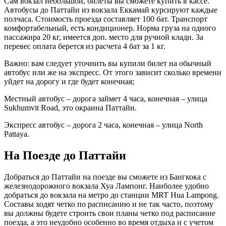
Сам вокзал небольшой, билеты вы сможете купить в кассе.
Автобусы до Паттайи из вокзала Еккамай курсируют каждые
полчаса. Стоимость проезда составляет 100 бат. Транспорт
комфортабельный, есть кондиционер. Норма груза на одного
пассажира 20 кг, имеется доп. место для ручной клади. За
перевес оплата берется из расчета 4 бат за 1 кг.
Важно: вам следует уточнить вы купили билет на обычный
автобус или же на экспресс. От этого зависит сколько времени
уйдет на дорогу и где будет конечная;
Местный автобус – дорога займет 4 часа, конечная – улица
Sukhumvit Road, это окраина Паттайи.
Экспресс автобус – дорога 2 часа, конечная – улица North
Pattaya.
На Поезде до Паттайи
Добраться до Паттайи на поезде вы сможете из Бангкока с
железнодорожного вокзала Хуа Лампонг. Наиболее удобно
добраться до вокзала на метро до станции MRT Hua Lampong.
Составы ходят четко по расписанию и не так часто, поэтому
вы должны будете строить свои планы четко под расписание
поезда, а это неудобно особенно во время отдыха и с учетом