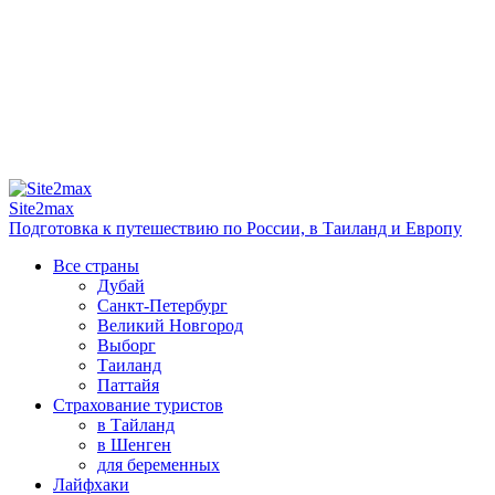
Site2max
Подготовка к путешествию по России, в Таиланд и Европу
Все страны
Дубай
Санкт-Петербург
Великий Новгород
Выборг
Таиланд
Паттайя
Страхование туристов
в Тайланд
в Шенген
для беременных
Лайфхаки