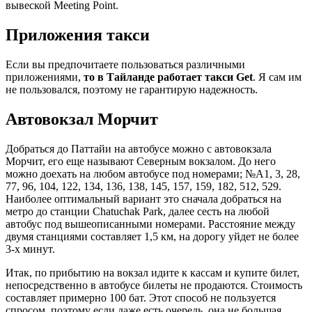
вывеской Meeting Point.
Приложения такси
Если вы предпочитаете пользоваться различными
приложениями,
то в Тайланде работает такси Get
. Я сам им
не пользовался, поэтому не гарантирую надежность.
Автовокзал Морчит
Добраться до Паттайи на автобусе можно с автовокзала
Морчит, его еще называют Северным вокзалом. До него
можно доехать на любом автобусе под номерами; №А1, 3, 28,
77, 96, 104, 122, 134, 136, 138, 145, 157, 159, 182, 512, 529.
Наиболее оптимальный вариант это сначала добраться на
метро до станции Chatuchak Park, далее сесть на любой
автобус под вышеописанными номерами. Расстояние между
двумя станциями составляет 1,5 км, на дорогу уйдет не более
3-х минут.
Итак, по прибытию на вокзал идите к кассам и купите билет,
непосредственно в автобусе билеты не продаются. Стоимость
составляет примерно 100 бат. Этот способ не пользуется
спросом, поэтому если даже есть очередь, она не большая.