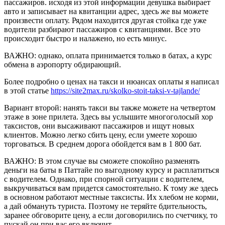
пассажиров. исходя из этой информации девушка выбирает
авто и записывает на квитанции адрес, здесь же вы можете
произвести оплату. Рядом находится другая стойка где уже
водители разбирают пассажиров с квитанциями. Все это
происходит быстро и налажено, но есть минус.
ВАЖНО: однако, оплата принимается только в батах, а курс
обмена в аэропорту обдирающий.
Более подробно о ценах на такси и нюансах оплаты я написал
в этой статье
https://site2max.ru/skolko-stoit-taksi-v-tajlande/
Вариант второй: нанять такси вы также можете на четвертом
этаже в зоне прилета. Здесь вы услышите многоголосый хор
таксистов, они высаживают пассажиров и ищут новых
клиентов. Можно легко сбить цену, если умеете хорошо
торговаться. В среднем дорога обойдется вам в 1 800 бат.
ВАЖНО: В этом случае вы сможете спокойно разменять
деньги на баты в Паттайе по выгодному курсу и расплатиться
с водителем. Однако, при спорной ситуации с водителем,
выкручиваться вам придется самостоятельно. К тому же здесь
в основном работают местные таксисты. Их хлебом не корми,
а дай обмануть туриста. Поэтому не теряйте бдительность,
заранее обговорите цену, а если договорились по счетчику, то
пускай он при вас его включит.