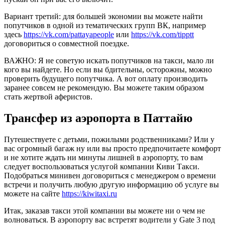
Вариант третий: для большей экономии вы можете найти
попутчиков в одной из тематических групп ВК, например
здесь
https://vk.com/pattayapeople
или
https://vk.com/tipptt
договориться о совместной поездке.
ВАЖНО: Я не советую искать попутчиков на такси, мало ли
кого вы найдете. Но если вы бдительны, осторожны, можно
проверить будущего попутчика. А вот оплату производить
заранее совсем не рекомендую. Вы можете таким образом
стать жертвой аферистов.
Трансфер из аэропорта в Паттайю
Путешествуете с детьми, пожилыми родственниками? Или у
вас огромный багаж ну или вы просто предпочитаете комфорт
и не хотите ждать ни минуты лишней в аэропорту, то вам
следует воспользоваться услугой компании Киви Такси.
Подобраться минивен договориться с менеджером о времени
встречи и получить любую другую информацию об услуге вы
можете на сайте
https://kiwitaxi.ru
Итак, заказав такси этой компании вы можете ни о чем не
волноваться. В аэропорту вас встретят водители у Gate 3 под