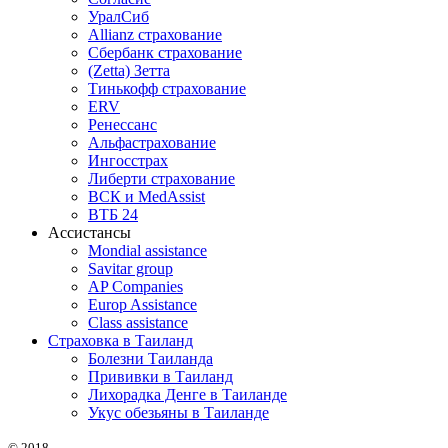
УралСиб
Allianz страхование
Сбербанк страхование
(Zetta) Зетта
Тинькофф страхование
ERV
Ренессанс
Альфастрахование
Ингосстрах
Либерти страхование
ВСК и MedAssist
ВТБ 24
Ассистансы
Mondial assistance
Savitar group
AP Companies
Europ Assistance
Class assistance
Страховка в Таиланд
Болезни Таиланда
Прививки в Таиланд
Лихорадка Денге в Таиланде
Укус обезьяны в Таиланде
© 2018