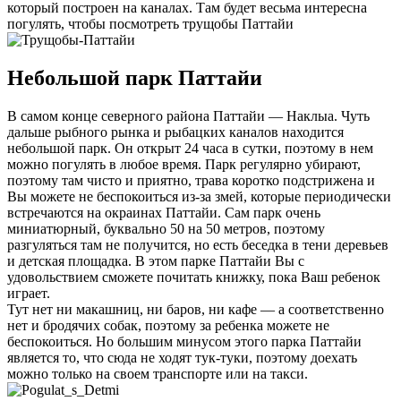
который построен на каналах. Там будет весьма интересна
погулять, чтобы посмотреть трущобы Паттайи
Небольшой парк Паттайи
В самом конце северного района Паттайи — Наклыа. Чуть
дальше рыбного рынка и рыбацких каналов находится
небольшой парк. Он открыт 24 часа в сутки, поэтому в нем
можно погулять в любое время. Парк регулярно убирают,
поэтому там чисто и приятно, трава коротко подстрижена и
Вы можете не беспокоиться из-за змей, которые периодически
встречаются на окраинах Паттайи. Сам парк очень
миниатюрный, буквально 50 на 50 метров, поэтому
разгуляться там не получится, но есть беседка в тени деревьев
и детская площадка. В этом парке Паттайи Вы с
удовольствием сможете почитать книжку, пока Ваш ребенок
играет.
Тут нет ни макашниц, ни баров, ни кафе — а соответственно
нет и бродячих собак, поэтому за ребенка можете не
беспокоиться. Но большим минусом этого парка Паттайи
является то, что сюда не ходят тук-туки, поэтому доехать
можно только на своем транспорте или на такси.