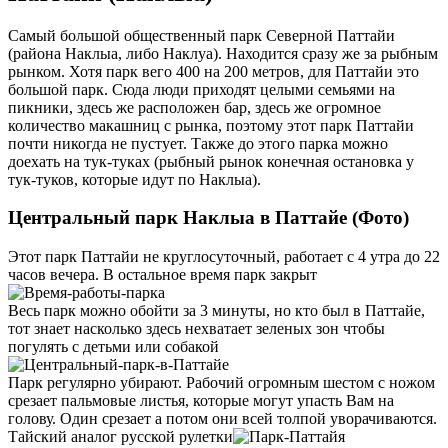
Самый большой общественный парк Северной Паттайи
(района Наклыа, либо Наклуа). Находится сразу же за рыбным
рынком. Хотя парк вего 400 на 200 метров, для Паттайи это
большой парк. Сюда люди приходят целыми семьями на
пикники, здесь же расположен бар, здесь же огромное
количество макашниц с рынка, поэтому этот парк Паттайи
почти никогда не пустует. Также до этого парка можно
доехать на тук-туках (рыбный рынок конечная остановка у
тук-туков, которые идут по Наклыа).
Центральный парк Наклыа в Паттайе (Фото)
Этот парк Паттайи не круглосуточный, работает с 4 утра до 22
часов вечера. В остальное время парк закрыт
Весь парк можно обойти за 3 минуты, но кто был в Паттайе,
тот знает насколько здесь нехватает зеленых зон чтобы
погулять с детьми или собакой
Парк регулярно убирают. Рабочий огромным шестом с ножом
срезает пальмовые листья, которые могут упасть Вам на
голову. Один срезает а потом они всей толпой уворачиваются.
Тайский аналог русской рулетки