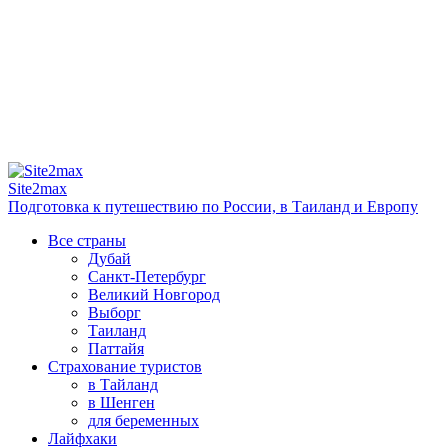
Site2max
Подготовка к путешествию по России, в Таиланд и Европу
Все страны
Дубай
Санкт-Петербург
Великий Новгород
Выборг
Таиланд
Паттайя
Страхование туристов
в Тайланд
в Шенген
для беременных
Лайфхаки