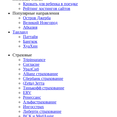
Кровать для ребенка в поездке
Рейтинг хостингов сайтов
Популярные направления
Остров Джерба
Великий Новгород
Абхазия
Таиланд
Паттайя
Бангкок
ХуаХин
Страховые
Tripinsurance
Согласие
УралСиб
Allianz страхование
Сбербанк страхование
(Zetta) Зетта
Тинькофф страхование
ERV
Ренессанс
Альфастрахование
Ингосстрах
Либерти страхование
ВСК и MedAssist