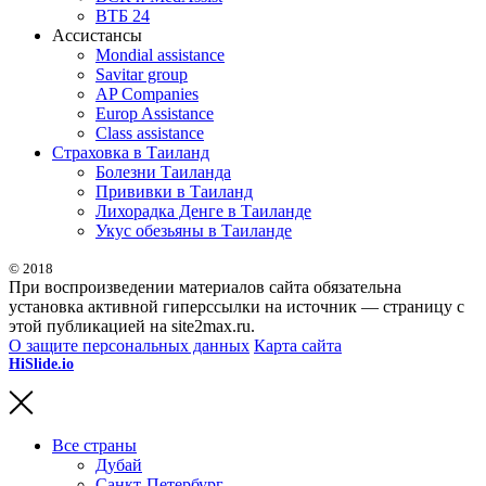
ВТБ 24
Ассистансы
Mondial assistance
Savitar group
AP Companies
Europ Assistance
Class assistance
Страховка в Таиланд
Болезни Таиланда
Прививки в Таиланд
Лихорадка Денге в Таиланде
Укус обезьяны в Таиланде
© 2018
При воспроизведении материалов сайта обязательна
установка активной гиперссылки на источник — страницу с
этой публикацией на site2max.ru.
О защите персональных данных
Карта сайта
HiSlide.io
бесплатные и премиум шаблоны презентаций для
PowerPoint, Keynote и Google Slides.
Все страны
Дубай
Санкт-Петербург