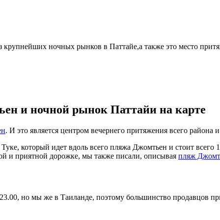
 крупнейших ночных рынков в Паттайе,а также это место притяж
ьен и ночной рынок Паттайи на карте
ен
. И это является центром вечернего притяжения всего района 
 Туке, который идет вдоль всего пляжа Джомтьен и стоит всего 
етной и приятной дорожке, мы также писали, описывая
пляж Джомт
23.00, но мы же в Таиланде, поэтому большинство продавцов при