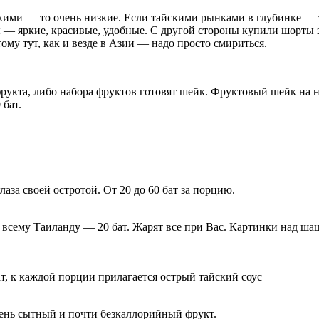
скими — то очень низкие. Если тайскими рынками в глубинке — 
ы — яркие, красивые, удобные. С другой стороны купили шорты з
му тут, как и везде в Азии — надо просто смириться.
рукта, либо набора фруктов готовят шейк. Фруктовый шейк на н
 бат.
за своей остротой. От 20 до 60 бат за порцию.
всему Таиланду — 20 бат. Жарят все при Вас. Картинки над ша
ат, к каждой порции прилагается острый тайский соус
чень сытный и почти безкаллорийный фрукт.