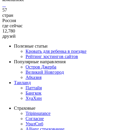
57
стран
Россия
где сейчас
12,780
друзей
Полезные статьи
Кровать для ребенка в поездке
Рейтинг хостингов сайтов
Популярные направления
Остров Джерба
Великий Новгород
Абхазия
Таиланд
Паттайя
Бангкок
ХуаХин
Страховые
Tripinsurance
Согласие
УралСиб
Allianz страхование