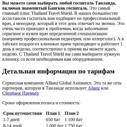
Вы можете сами выбирать любой госпиталь Таиланда,
включая знаменитый Бангкок госпиталь
. Это самый
главный плюс Thailand Travel Shield. В наших большинстве
ассистансов госпиталь вам подбирает не профессиональный
врач, а менеджер, который в этот день отвечает на звонки. Это
очень часто приводит к проблемам, когда заболевание
серьезное и нужен врач определенной специализации
(например профессиональная педиатрия, или аллерголог). А в
тайских недорогих клиниках врачи приходящие и работают 1
день в неделю, соответственно и приема вы можете ждать
неделю. С Thailand Travel Shield вы сами выбираете нужную
клинику, со всем необходимым вам оборудованием.
Детальная информация по тарифам
Сервисная компания: Allianz Global Assistance. Это та же сеть
партнеров, которую в Таиланде использует
Ali
anz
или
Сбербанк Премьер
Сроки оформления полиса и стоимость:
Срок путешествия
План 1
План 2
1-7 дней
650 бат
1 100 бат
8-14 дней
1 000 бат
1 750 бат