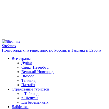
Site2max
Подготовка к путешествию по России, в Таиланд и Европу
Все страны
Дубай
Санкт-Петербург
Великий Новгород
Выборг
Таиланд
Паттайя
Страхование туристов
в Тайланд
в Шенген
для беременных
Лайфхаки