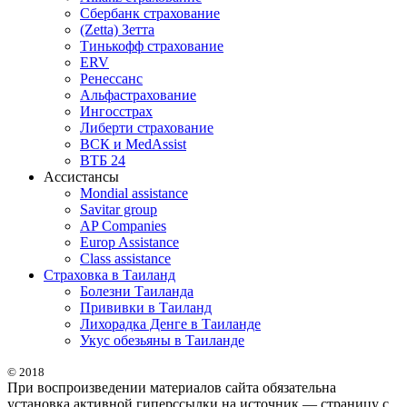
Сбербанк страхование
(Zetta) Зетта
Тинькофф страхование
ERV
Ренессанс
Альфастрахование
Ингосстрах
Либерти страхование
ВСК и MedAssist
ВТБ 24
Ассистансы
Mondial assistance
Savitar group
AP Companies
Europ Assistance
Class assistance
Страховка в Таиланд
Болезни Таиланда
Прививки в Таиланд
Лихорадка Денге в Таиланде
Укус обезьяны в Таиланде
© 2018
При воспроизведении материалов сайта обязательна
установка активной гиперссылки на источник — страницу с