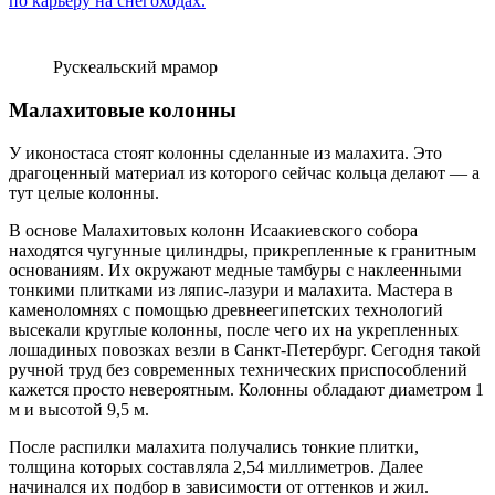
по карьеру на снегоходах.
Рускеальский мрамор
Малахитовые колонны
У иконостаса стоят колонны сделанные из малахита. Это
драгоценный материал из которого сейчас кольца делают — а
тут целые колонны.
В основе Малахитовых колонн Исаакиевского собора
находятся чугунные цилиндры, прикрепленные к гранитным
основаниям. Их окружают медные тамбуры с наклеенными
тонкими плитками из ляпис-лазури и малахита. Мастера в
каменоломнях с помощью древнеегипетских технологий
высекали круглые колонны, после чего их на укрепленных
лошадиных повозках везли в Санкт-Петербург. Сегодня такой
ручной труд без современных технических приспособлений
кажется просто невероятным. Колонны обладают диаметром 1
м и высотой 9,5 м.
После распилки малахита получались тонкие плитки,
толщина которых составляла 2,54 миллиметров. Далее
начинался их подбор в зависимости от оттенков и жил.