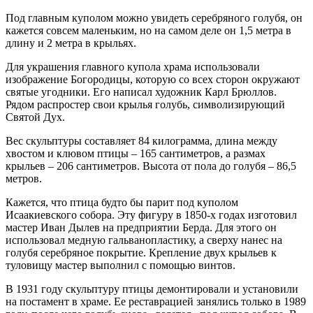
Под главным куполом можно увидеть серебряного голубя, он
кажется совсем маленьким, но на самом деле он 1,5 метра в
длину и 2 метра в крыльях.
Для украшения главного купола храма использовали
изображение Богородицы, которую со всех сторон окружают
святые угодники. Его написал художник Карл Брюллов.
Рядом распростер свои крылья голубь, символизирующий
Святой Дух.
Вес скульптуры составляет 84 килограмма, длина между
хвостом и клювом птицы – 165 сантиметров, а размах
крыльев – 206 сантиметров. Высота от пола до голубя – 86,5
метров.
Кажется, что птица будто бы парит под куполом
Исаакиевского собора. Эту фигуру в 1850-х годах изготовил
мастер Иван Дылев на предприятии Берда. Для этого он
использовал медную гальванопластику, а сверху нанес на
голубя серебряное покрытие. Крепление двух крыльев к
туловищу мастер выполнил с помощью винтов.
В 1931 году скульптуру птицы демонтировали и установили
на постамент в храме. Ее реставрацией занялись только в 1989