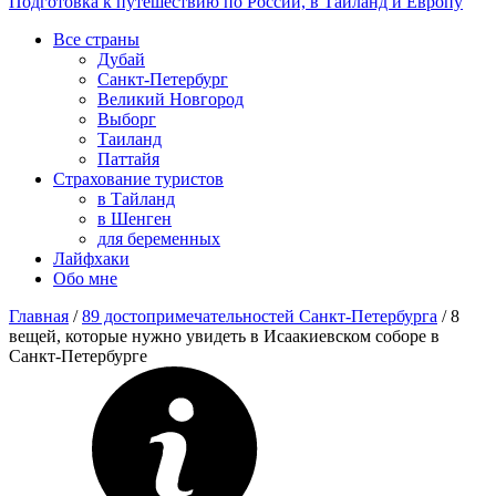
Подготовка к путешествию по России, в Таиланд и Европу
Все страны
Дубай
Санкт-Петербург
Великий Новгород
Выборг
Таиланд
Паттайя
Страхование туристов
в Тайланд
в Шенген
для беременных
Лайфхаки
Обо мне
Главная
/
89 достопримечательностей Санкт-Петербурга
/
8
вещей, которые нужно увидеть в Исаакиевском соборе в
Санкт-Петербурге