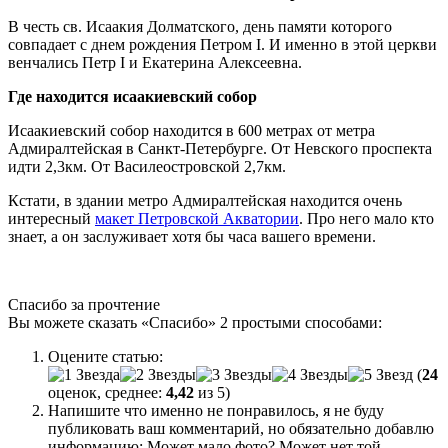
В честь св. Исаакия Долматского, день памяти которого
совпадает с днем рождения Петром I. И именно в этой церкви
венчались Петр I и Екатерина Алексеевна.
Где находится исаакиевский собор
Исаакиевский собор находится в 600 метрах от метра
Адмиралтейская в Санкт-Петербурге. От Невского проспекта
идти 2,3км. От Василеостровской 2,7км.
Кстати, в здании метро Адмиралтейская находится очень
интересный
макет Петровской Акватории
. Про него мало кто
знает, а он заслуживает хотя бы часа вашего времени.
Спасибо за прочтение
Вы можете сказать
«Спасибо»
2 простыми способами:
Оцените статью:
(
24
оценок, среднее:
4,42
из 5)
Напишите что именно не понравилось, я не буду
публиковать ваш комментарий, но обязательно добавлю
информацию: Может мало фото? Может нет той