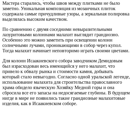
Мастера старались, чтобы швов между плитками не было
заметно. Уникальная композиция из мозаичных плиток
содержала самые причудливые узоры, а зеркальная полировка
выделялась высоким качеством.
По сравнению с двумя соседними невыразительными
лазуритовыми колоннами малахит выглядит грандиозно.
Особенно это можно заметить при освещении колонн
солнечными лучами, проникающими в собор через купол.
Тогда малахит начинает неповторимо играть своими цветами.
Для колонн Исаакиевского собора заводчиком Демидовым
был израсходован весь имеющийся у него малахит, что
привело к обвалу рынка и стоимости камня, добывать
который стало невыгодно. Согласно одной уральской легенде,
использование малахита для строительства православного
храма обидело языческую Хозяйку Медной горы и она
сбросила все его запасы на недосягаемые глубины. В будущем
нигде в мире не появились такие грандиозные малахитовые
изделия, как в Исаакиевском соборе.