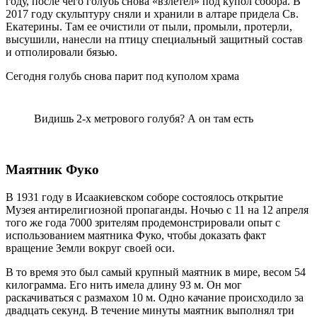
году, после чего голубь снова «взлетел» под купол собора. В
2017 году скульптуру сняли и хранили в алтаре придела Св.
Екатерины. Там ее очистили от пыли, промыли, протерли,
высушили, нанесли на птицу специальный защитный состав
и отполировали бязью.
Сегодня голубь снова парит под куполом храма
Видишь 2-х метрового голубя? А он там есть
Маятник Фуко
В 1931 году в Исаакиевском соборе состоялось открытие
Музея антирелигиозной пропаганды. Ночью с 11 на 12 апреля
того же года 7000 зрителям продемонстрировали опыт с
использованием маятника Фуко, чтобы доказать факт
вращение Земли вокруг своей оси.
В то время это был самый крупный маятник в мире, весом 54
килограмма. Его нить имела длину 93 м. Он мог
раскачиваться с размахом 10 м. Одно качание происходило за
двадцать секунд. В течение минуты маятник выполнял три