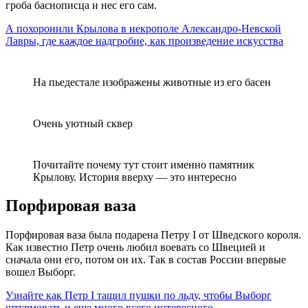
гроба баснописца и нес его сам.
А похоронили Крылова в некрополе Александро-Невской
Лавры, где каждое надгробие, как произведение искусства
На пьедестале изображены животные из его басен
Очень уютный сквер
Почитайте почему тут стоит именно памятник
Крылову. История вверху — это интересно
Порфировая ваза
Порфировая ваза была подарена Петру I от Шведского короля.
Как известно Петр очень любил воевать со Швецией и
сначала они его, потом он их. Так в состав России впервые
вошел Выборг.
Узнайте как Петр I тащил пушки по льду, чтобы Выборг
штурмовать и еще много всего интересного