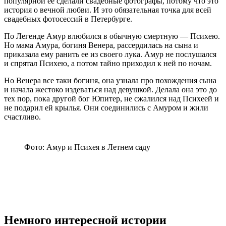
популярной ее сделали свадебные фотографы, потому что это
история о вечной любви. И это обязательная точка для всей
свадебных фотосессий в Петербурге.
По Легенде Амур влюбился в обычную смертную — Психею.
Но мама Амура, богиня Венера, рассердилась на сына и
приказала ему ранить ее из своего лука. Амур не послушался
и спрятал Психею, а потом тайно приходил к ней по ночам.
Но Венера все таки богиня, она узнала про похождения сына
и начала жестоко издеваться над девушкой. Делала она это до
тех пор, пока другой бог Юпитер, не сжалился над Психеей и
не подарил ей крылья. Они соединились с Амуром и жили
счастливо.
Фото: Амур и Психея в Летнем саду
Немного интересной истории