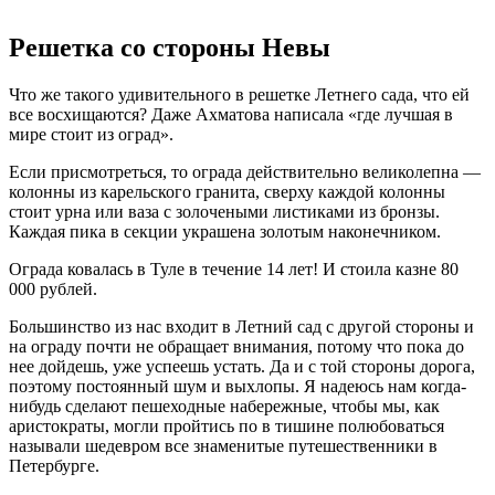
Решетка со стороны Невы
Что же такого удивительного в решетке Летнего сада, что ей
все восхищаются? Даже Ахматова написала «где лучшая в
мире стоит из оград».
Если присмотреться, то ограда действительно великолепна —
колонны из карельского гранита, сверху каждой колонны
стоит урна или ваза с золочеными листиками из бронзы.
Каждая пика в секции украшена золотым наконечником.
Ограда ковалась в Туле в течение 14 лет! И стоила казне 80
000 рублей.
Большинство из нас входит в Летний сад с другой стороны и
на ограду почти не обращает внимания, потому что пока до
нее дойдешь, уже успеешь устать. Да и с той стороны дорога,
поэтому постоянный шум и выхлопы. Я надеюсь нам когда-
нибудь сделают пешеходные набережные, чтобы мы, как
аристократы, могли пройтись по в тишине полюбоваться
называли шедевром все знаменитые путешественники в
Петербурге.