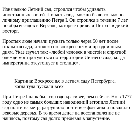
Изначально Летний сад, строился чтобы удивлять
иностранных гостей. Попасть сюда можно было только по
личному приглашению Петра I. Он строился в течение 7 лет
по образу садов в Версале, которые привели Петра I в дикий
восторг.
Простых люде начали пускать только через 50 лет после
открытия сада, и только по воскресеньям и праздничным
дням. Указ звучал так: «любой человек в чистой и опрятной
одежде мог прогуляться по территории Летнего сада, когда
императрица отсутствует в столице».
Картина: Воскресенье в летнем саду Петербурга,
когда туда пускали всех
При Петре I парк был гораздо красивее, чем сейчас. Но в 1777
году одно из самых больших наводнений затопило Летний
сад почти на метр, разрушило почти все фонтаны и повалило
вековые деревья. В то время денег на восстановление не
нашлось, поэтому сад долго пребывал в запустение.