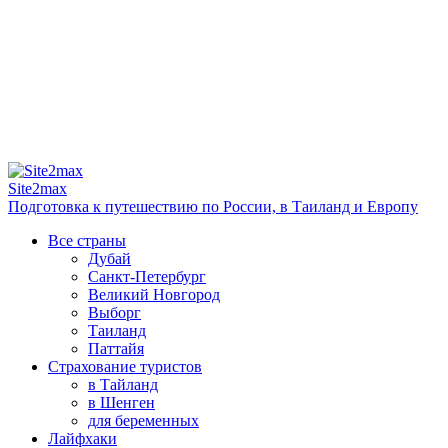
Site2max
Подготовка к путешествию по России, в Таиланд и Европу
Все страны
Дубай
Санкт-Петербург
Великий Новгород
Выборг
Таиланд
Паттайя
Страхование туристов
в Тайланд
в Шенген
для беременных
Лайфхаки