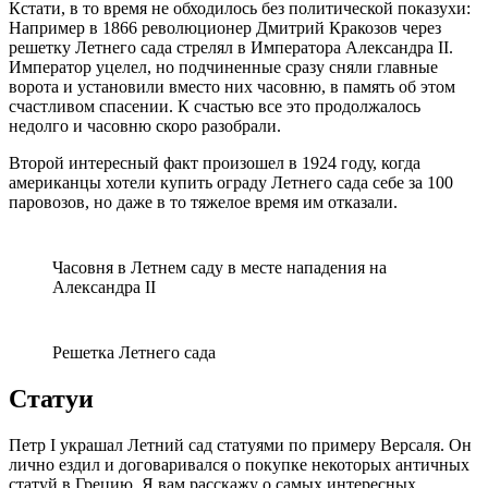
Кстати, в то время не обходилось без политической показухи:
Например в 1866 революционер Дмитрий Кракозов через
решетку Летнего сада стрелял в Императора Александра II.
Император уцелел, но подчиненные сразу сняли главные
ворота и установили вместо них часовню, в память об этом
счастливом спасении. К счастью все это продолжалось
недолго и часовню скоро разобрали.
Второй интересный факт произошел в 1924 году, когда
американцы хотели купить ограду Летнего сада себе за 100
паровозов, но даже в то тяжелое время им отказали.
Часовня в Летнем саду в месте нападения на
Александра II
Решетка Летнего сада
Статуи
Петр I украшал Летний сад статуями по примеру Версаля. Он
лично ездил и договаривался о покупке некоторых античных
статуй в Грецию. Я вам расскажу о самых интересных.