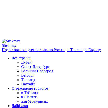
Site2max
Подготовка к путешествию по России, в Таиланд и Европу
Все страны
Дубай
Санкт-Петербург
Великий Новгород
Выборг
Таиланд
Паттайя
Страхование туристов
в Тайланд
в Шенген
для беременных
Лайфхаки