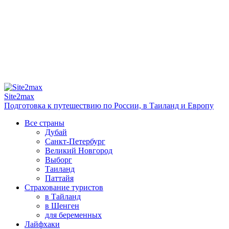
Site2max
Подготовка к путешествию по России, в Таиланд и Европу
Все страны
Дубай
Санкт-Петербург
Великий Новгород
Выборг
Таиланд
Паттайя
Страхование туристов
в Тайланд
в Шенген
для беременных
Лайфхаки