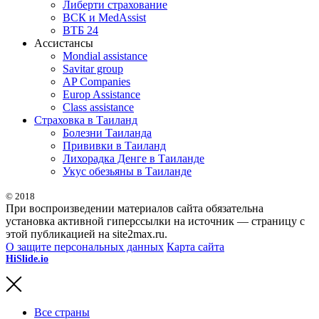
Либерти страхование
ВСК и MedAssist
ВТБ 24
Ассистансы
Mondial assistance
Savitar group
AP Companies
Europ Assistance
Class assistance
Страховка в Таиланд
Болезни Таиланда
Прививки в Таиланд
Лихорадка Денге в Таиланде
Укус обезьяны в Таиланде
© 2018
При воспроизведении материалов сайта обязательна
установка активной гиперссылки на источник — страницу с
этой публикацией на site2max.ru.
О защите персональных данных
Карта сайта
HiSlide.io
бесплатные и премиум шаблоны презентаций для
PowerPoint, Keynote и Google Slides.
Все страны