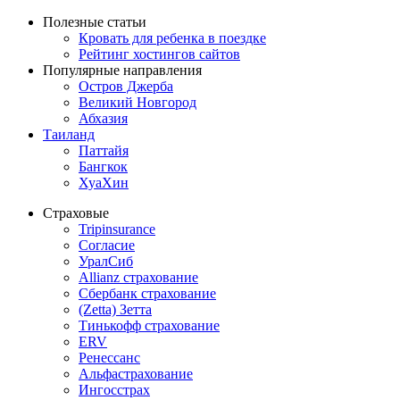
Полезные статьи
Кровать для ребенка в поездке
Рейтинг хостингов сайтов
Популярные направления
Остров Джерба
Великий Новгород
Абхазия
Таиланд
Паттайя
Бангкок
ХуаХин
Страховые
Tripinsurance
Согласие
УралСиб
Allianz страхование
Сбербанк страхование
(Zetta) Зетта
Тинькофф страхование
ERV
Ренессанс
Альфастрахование
Ингосстрах