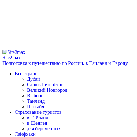
Site2max
Подготовка к путешествию по России, в Таиланд и Европу
Все страны
Дубай
Санкт-Петербург
Великий Новгород
Выборг
Таиланд
Паттайя
Страхование туристов
в Тайланд
в Шенген
для беременных
Лайфхаки