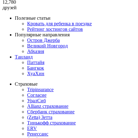
12,780
друзей
Полезные статьи
Кровать для ребенка в поездке
Рейтинг хостингов сайтов
Популярные направления
Остров Джерба
Великий Новгород
Абхазия
Таиланд
Паттайя
Бангкок
ХуаХин
Страховые
Tripinsurance
Согласие
УралСиб
Allianz страхование
Сбербанк страхование
(Zetta) Зетта
Тинькофф страхование
ERV
Ренессанс