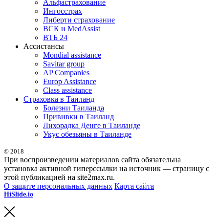
Альфастрахование
Ингосстрах
Либерти страхование
ВСК и MedAssist
ВТБ 24
Ассистансы
Mondial assistance
Savitar group
AP Companies
Europ Assistance
Class assistance
Страховка в Таиланд
Болезни Таиланда
Прививки в Таиланд
Лихорадка Денге в Таиланде
Укус обезьяны в Таиланде
© 2018
При воспроизведении материалов сайта обязательна
установка активной гиперссылки на источник — страницу с
этой публикацией на site2max.ru.
О защите персональных данных
Карта сайта
HiSlide.io
бесплатные и премиум шаблоны презентаций для
PowerPoint, Keynote и Google Slides.