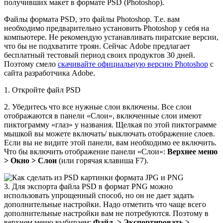
получивших макет в формате PSD (Photoshop).
Файлы формата PSD, это файлы Photoshop. Т.е. вам
необходимо предварительно установить Photoshop у себя на
компьютере. Не рекомендую устанавливать пиратские версии,
что бы не подхватите троян. Сейчас Adobe предлагает
бесплатный тестовый период своих продуктов 30 дней.
Поэтому смело
скачивайте официальную версию Photoshop
с
сайта разработчика Adobe.
1. Откройте файл PSD
2. Убедитесь что все нужные слои включены. Все слои
отображаются в панели «Слои», включенные слои имеют
пиктограмму «глаз» у названия. Щелкая по этой пиктограмме
мышкой вы можете включать/ выключать отображение слоев.
Если вы не видите этой панели, вам необходимо ее включить.
Что бы включить отображение панели «Слои»:
Верхнее меню
> Окно > Слои
(или горячая клавиша F7).
3. Для экспорта файла PSD в формат PNG можно
использовать упрощенный способ, но он не дает задать
дополнительные настройки. Надо отметить что чаще всего
дополнительные настройки вам не потребуются. Поэтому в
верхнем меню выбираем:
Файл > Экспортировать >