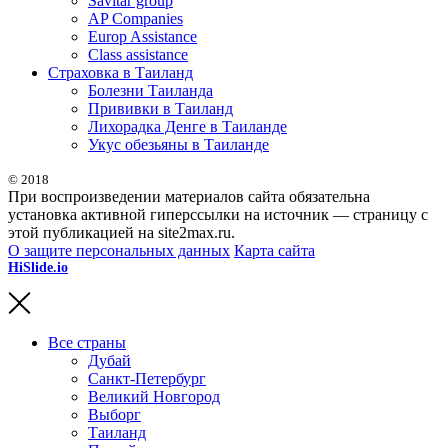
Savitar group
AP Companies
Europ Assistance
Class assistance
Страховка в Таиланд
Болезни Таиланда
Прививки в Таиланд
Лихорадка Денге в Таиланде
Укус обезьяны в Таиланде
© 2018
При воспроизведении материалов сайта обязательна
установка активной гиперссылки на источник — страницу с
этой публикацией на site2max.ru.
О защите персональных данных
Карта сайта
HiSlide.io
бесплатные и премиум шаблоны презентаций для
PowerPoint, Keynote и Google Slides.
Все страны
Дубай
Санкт-Петербург
Великий Новгород
Выборг
Таиланд