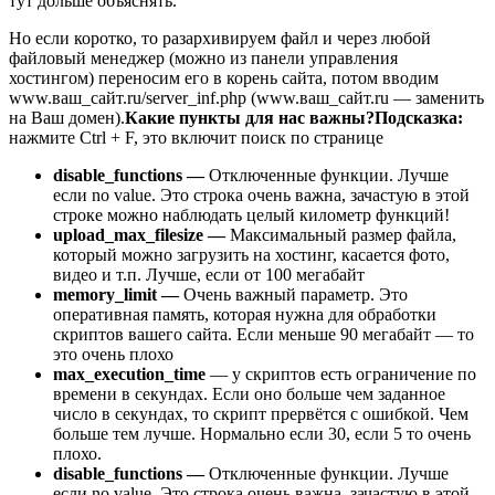
тут дольше объяснять.
Но если коротко, то разархивируем файл и через любой
файловый менеджер (можно из панели управления
хостингом) переносим его в корень сайта, потом вводим
www.ваш_сайт.ru/server_inf.php (www.ваш_сайт.ru — заменить
на Ваш домен).
Какие пункты для нас важны?
Подсказка:
нажмите Ctrl + F, это включит поиск по странице
disable_functions —
Отключенные функции. Лучше
если no value. Это строка очень важна, зачастую в этой
строке можно наблюдать целый километр функций!
upload_max_filesize —
Максимальный размер файла,
который можно загрузить на хостинг, касается фото,
видео и т.п. Лучше, если от 100 мегабайт
memory_limit —
Очень важный параметр. Это
оперативная память, которая нужна для обработки
скриптов вашего сайта. Если меньше 90 мегабайт — то
это очень плохо
max_execution_time
— у скриптов есть ограничение по
времени в секундах. Если оно больше чем заданное
число в секундах, то скрипт прервётся с ошибкой. Чем
больше тем лучше. Нормально если 30, если 5 то очень
плохо.
disable_functions —
Отключенные функции. Лучше
если no value. Это строка очень важна, зачастую в этой