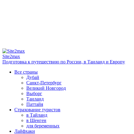
Site2max
Подготовка к путешествию по России, в Таиланд и Европу
Все страны
Дубай
Санкт-Петербург
Великий Новгород
Выборг
Таиланд
Паттайя
Страхование туристов
в Тайланд
в Шенген
для беременных
Лайфхаки