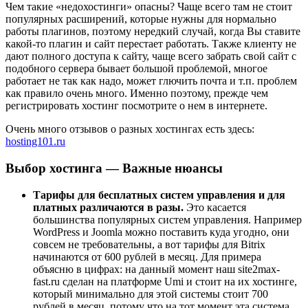
Чем такие «недохостинги» опасны? Чаще всего там не стоит
популярных расширений, которые нужны для нормально
работы плагинов, поэтому нередкий случай, когда Вы ставите
какой-то плагин и сайт перестает работать. Также клиенту не
дают полного доступа к сайту, чаще всего забрать свой сайт с
подобного сервера бывает большой проблемой, многое
работает не так как надо, может глючить почта и т.п. проблем
как правило очень много. Именно поэтому, прежде чем
регистрировать хостинг посмотрите о нем в интернете.
Очень много отзывов о разных хостингах есть здесь:
hosting101.ru
Выбор хостинга — Важные нюансы
Тарифы для бесплатных систем управления и для
платных различаются в разы.
Это касается
большинства популярных систем управления. Например
WordPress и Joomla можно поставить куда угодно, они
совсем не требовательны, а вот тарифы для Bitrix
начинаются от 600 рублей в месяц. Для примера
объясню в цифрах: на данный момент наш site2max-
fast.ru сделан на платформе Umi и стоит на их хостинге,
который минимально для этой системы стоит 700
рублей в месяц, потому что на тот момент эта система