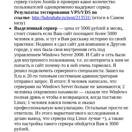
сервер голую Joomla и проверял какое количество
пользователей одновременно выдержит сервер.
Результаты тестирования VPS/VDS по
ссылке
:
http://habrahabr.ru/post/213531/
(итоги в Самом
низу)
Выделенный сервер
— цена от 5000 рублей в месяц,
стоит ставить если Ваш сайт посещают более 5000
человек в день. и тут я Вам расскажу историю из своей
практики: Недавно я сдал сайт для компании в Другом
городе, у них была своя внутренняя сеть под
управлением Windows Server 2008. И Сайт и сеть были
для внутреннего пользования, т.е. из интернета к ним не
попасть и сайт почему-то в ней очень тормозил. Я
решил подключить серверного специалиста: Зашел на
fl.ru и 20-ти топовым системным администраторам
отправил запрос. В итоге: 8 человек написало, что
серверами на Windows Server больше не занимаются; 2
человека откровенно нахамили — сказали что Windows
полная дрянь и чтобы я возвращался, когда поставлю
Linux; 1 человек взялся помочь и оказал
профессиональную консультацию. Остальные просто не
ответили. Из этого маркетингового исследования я
делаю вывод, что сервера под Linux лучше =), а также
что настройка такого сервера обойдется Вам в 3000
рублей.