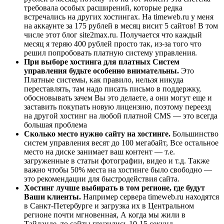
требовала особых расширений, которые редка
встречались на других хостингах. На timeweb.ru у меня
на аккаунте за 175 рублей в месяц висит 5 сайтов! В том
числе этот блог site2max.ru. Получается что каждый
месяц я теряю 400 рублей просто так, из-за того что
решил попробовать платную систему управления.
При выборе хостинга для платных Систем
управления будьте особенно внимательны.
Это
Платные системы, как правило, нельзя никуда
переставлять, там надо писать письмо в поддержку,
обосновывать зачем Вы это делаете, а они могут еще и
заставить покупать новую лицензию, поэтому переезд
на другой хостинг на любой платной CMS — это всегда
большая проблема
Сколько место нужно сайту на хостинге.
Большинство
систем управления весят до 100 мегабайт, Все остальное
место на диске занимает ваш контент — т.е.
загруженные в статьи фотографии, видео и т.д. Также
важно чтобы 50% места на хостинге было свободно —
это рекомендации для быстродействия сайта.
Хостинг лучше выбирать в том регионе, где будут
Ваши клиенты.
Например сервера timeweb.ru находятся
в Санкт-Петербурге и загрузка их в Центральном
регионе почти мгновенная, А когда мы жили в
Тайланде, то сайты грузились 10-15 секунд