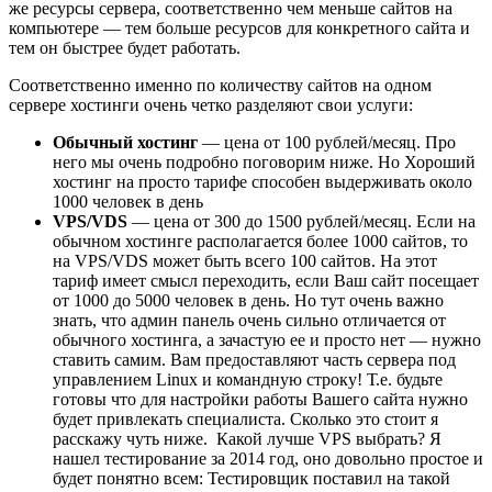
же ресурсы сервера, соответственно чем меньше сайтов на
компьютере — тем больше ресурсов для конкретного сайта и
тем он быстрее будет работать.
Соответственно именно по количеству сайтов на одном
сервере хостинги очень четко разделяют свои услуги:
Обычный хостинг
— цена от 100 рублей/месяц. Про
него мы очень подробно поговорим ниже. Но Хороший
хостинг на просто тарифе способен выдерживать около
1000 человек в день
VPS/VDS
— цена от 300 до 1500 рублей/месяц. Если на
обычном хостинге располагается более 1000 сайтов, то
на VPS/VDS может быть всего 100 сайтов. На этот
тариф имеет смысл переходить, если Ваш сайт посещает
от 1000 до 5000 человек в день. Но тут очень важно
знать, что админ панель очень сильно отличается от
обычного хостинга, а зачастую ее и просто нет — нужно
ставить самим. Вам предоставляют часть сервера под
управлением Linux и командную строку! Т.е. будьте
готовы что для настройки работы Вашего сайта нужно
будет привлекать специалиста. Сколько это стоит я
расскажу чуть ниже. Какой лучше VPS выбрать? Я
нашел тестирование за 2014 год, оно довольно простое и
будет понятно всем: Тестировщик поставил на такой