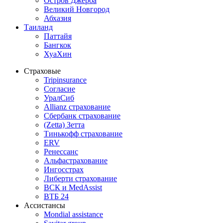
Остров Джерба
Великий Новгород
Абхазия
Таиланд
Паттайя
Бангкок
ХуаХин
Страховые
Tripinsurance
Согласие
УралСиб
Allianz страхование
Сбербанк страхование
(Zetta) Зетта
Тинькофф страхование
ERV
Ренессанс
Альфастрахование
Ингосстрах
Либерти страхование
ВСК и MedAssist
ВТБ 24
Ассистансы
Mondial assistance