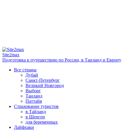
Site2max
Подготовка к путешествию по России, в Таиланд и Европу
Все страны
Дубай
Санкт-Петербург
Великий Новгород
Выборг
Таиланд
Паттайя
Страхование туристов
в Тайланд
в Шенген
для беременных
Лайфхаки