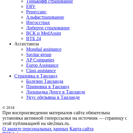
Тинькофф страхование
ERV
Ренессанс
Альфастрахование
Ингосстрах
Либерти страхование
ВСК и MedAssist
ВТБ 24
Ассистансы
Mondial assistance
Savitar group
AP Companies
Europ Assistance
Class assistance
Страховка в Таиланд
Болезни Таиланда
Прививки в Таиланд
Лихорадка Денге в Таиланде
Укус обезьяны в Таиланде
© 2018
При воспроизведении материалов сайта обязательна
установка активной гиперссылки на источник — страницу с
этой публикацией на site2max.ru.
О защите персональных данных
Карта сайта