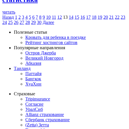
читать
Назад
1
2
3
4
5
6
7
8
9
10
11
12
13
14
15
16
17
18
19
20
21
22
23
24
25
26
27
28
29
30
Далее
Полезные статьи
Кровать для ребенка в поездке
Рейтинг хостингов сайтов
Популярные направления
Остров Джерба
Великий Новгород
Абхазия
Таиланд
Паттайя
Бангкок
ХуаХин
Страховые
Tripinsurance
Согласие
УралСиб
Allianz страхование
Сбербанк страхование
(Zetta) Зетта