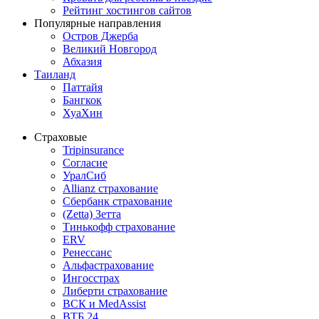
Рейтинг хостингов сайтов
Популярные направления
Остров Джерба
Великий Новгород
Абхазия
Таиланд
Паттайя
Бангкок
ХуаХин
Страховые
Tripinsurance
Согласие
УралСиб
Allianz страхование
Сбербанк страхование
(Zetta) Зетта
Тинькофф страхование
ERV
Ренессанс
Альфастрахование
Ингосстрах
Либерти страхование
ВСК и MedAssist
ВТБ 24