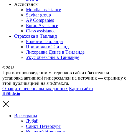
Ассистансы
Mondial assistance
Savitar group
AP Companies
Europ Assistance
Class assistance
Страховка в Таиланд
Болезни Таиланда
Прививки в Таиланд
Лихорадка Денге в Таиланде
Укус обезьяны в Таиланде
© 2018
При воспроизведении материалов сайта обязательна
установка активной гиперссылки на источник — страницу с
этой публикацией на site2max.ru.
О защите персональных данных
Карта сайта
HiSlide.io
бесплатные и премиум шаблоны презентаций для
PowerPoint, Keynote и Google Slides.
Все страны
Дубай
Санкт-Петербург
Великий Новгород