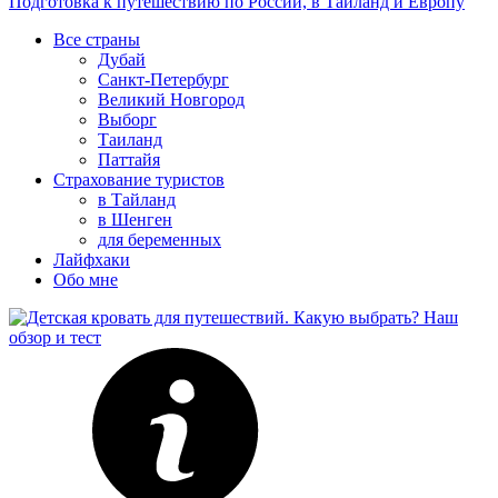
Подготовка к путешествию по России, в Таиланд и Европу
Все страны
Дубай
Санкт-Петербург
Великий Новгород
Выборг
Таиланд
Паттайя
Страхование туристов
в Тайланд
в Шенген
для беременных
Лайфхаки
Обо мне