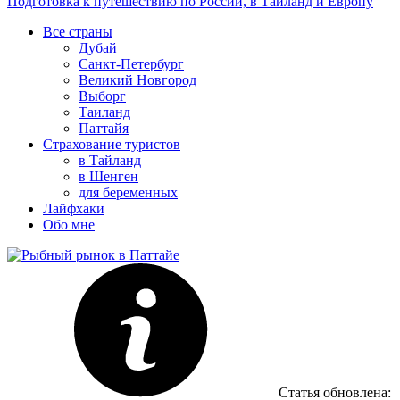
Подготовка к путешествию по России, в Таиланд и Европу
Все страны
Дубай
Санкт-Петербург
Великий Новгород
Выборг
Таиланд
Паттайя
Страхование туристов
в Тайланд
в Шенген
для беременных
Лайфхаки
Обо мне
Статья обновлена: