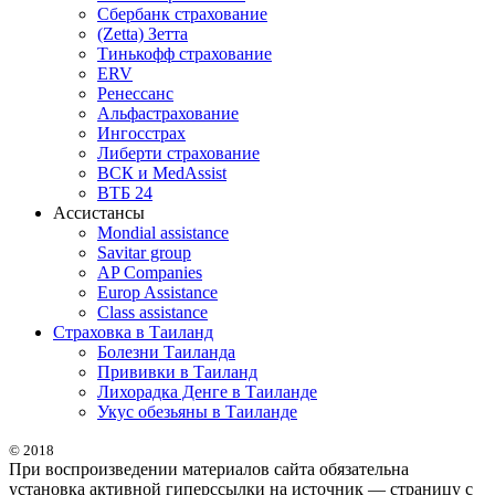
Сбербанк страхование
(Zetta) Зетта
Тинькофф страхование
ERV
Ренессанс
Альфастрахование
Ингосстрах
Либерти страхование
ВСК и MedAssist
ВТБ 24
Ассистансы
Mondial assistance
Savitar group
AP Companies
Europ Assistance
Class assistance
Страховка в Таиланд
Болезни Таиланда
Прививки в Таиланд
Лихорадка Денге в Таиланде
Укус обезьяны в Таиланде
© 2018
При воспроизведении материалов сайта обязательна
установка активной гиперссылки на источник — страницу с