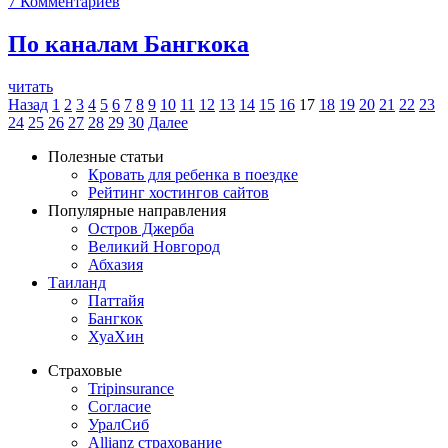
7
Комментариев
По каналам Бангкока
читать
Назад
1
2
3
4
5
6
7
8
9
10
11
12
13
14
15
16
17
18
19
20
21
22
23
24
25
26
27
28
29
30
Далее
Полезные статьи
Кровать для ребенка в поездке
Рейтинг хостингов сайтов
Популярные направления
Остров Джерба
Великий Новгород
Абхазия
Таиланд
Паттайя
Бангкок
ХуаХин
Страховые
Tripinsurance
Согласие
УралСиб
Allianz страхование