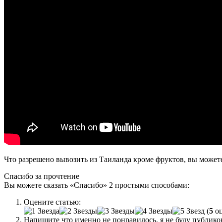
Что разрешено вывозить из Таиланда кроме фруктов, вы може
Спасибо за прочтение
Вы можете сказать
«Спасибо»
2 простыми способами:
Оцените статью:
(
5
оц
Напишите что именно не понравилось, я не буду публик