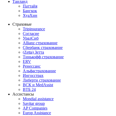
Таиланд
Паттайя
Бангкок
ХуаХин
Страховые
Tripinsurance
Согласие
УралСиб
Allianz страхование
Сбербанк страхование
(Zetta) Зетта
Тинькофф страхование
ERV
Ренессанс
Альфастрахование
Ингосстрах
Либерти страхование
ВСК и MedAssist
ВТБ 24
Ассистансы
Mondial assistance
Savitar group
AP Companies
Europ Assistance