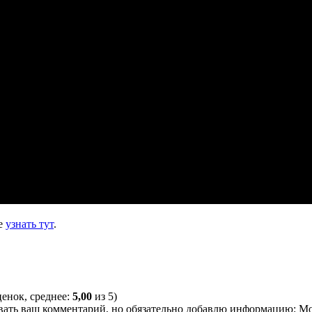
те
узнать тут
.
енок, среднее:
5,00
из 5)
овать ваш комментарий, но обязательно добавлю информацию: М