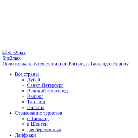
Site2max
Подготовка к путешествию по России, в Таиланд и Европу
Все страны
Дубай
Санкт-Петербург
Великий Новгород
Выборг
Таиланд
Паттайя
Страхование туристов
в Тайланд
в Шенген
для беременных
Лайфхаки