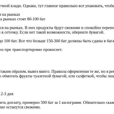
чной клади. Однако, тут главное правильно все упаковать, чтоб
 рынках стоят 80-100 бат
 на рынках. В них продукты будут свежими и спокойно перенесу
в сеточку. Если нет такой возможности, оберните бумагой.
о 100 бат. Все что больше 150-300 бат должны быть сданы в баг
но при транспортировке прокиснет.
о таким образом, вывез манго. Правила оформления те же, но я
 обмотать фрукты туалетной бумагой, или салфеткой, чтобы лиш
 2-3 дня
ить доплату, примерно 500 бат за 1 килограмм. Обязательно скаж
вке останутся свежими.