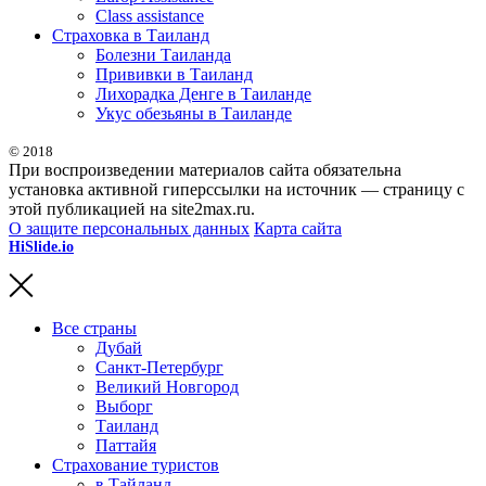
Class assistance
Страховка в Таиланд
Болезни Таиланда
Прививки в Таиланд
Лихорадка Денге в Таиланде
Укус обезьяны в Таиланде
© 2018
При воспроизведении материалов сайта обязательна
установка активной гиперссылки на источник — страницу с
этой публикацией на site2max.ru.
О защите персональных данных
Карта сайта
HiSlide.io
бесплатные и премиум шаблоны презентаций для
PowerPoint, Keynote и Google Slides.
Все страны
Дубай
Санкт-Петербург
Великий Новгород
Выборг
Таиланд
Паттайя
Страхование туристов
в Тайланд