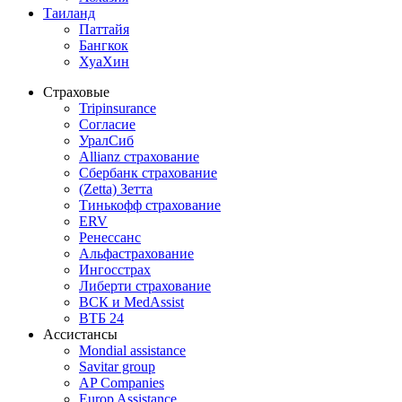
Таиланд
Паттайя
Бангкок
ХуаХин
Страховые
Tripinsurance
Согласие
УралСиб
Allianz страхование
Сбербанк страхование
(Zetta) Зетта
Тинькофф страхование
ERV
Ренессанс
Альфастрахование
Ингосстрах
Либерти страхование
ВСК и MedAssist
ВТБ 24
Ассистансы
Mondial assistance
Savitar group
AP Companies
Europ Assistance