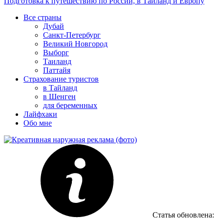
Подготовка к путешествию по России, в Таиланд и Европу
Все страны
Дубай
Санкт-Петербург
Великий Новгород
Выборг
Таиланд
Паттайя
Страхование туристов
в Тайланд
в Шенген
для беременных
Лайфхаки
Обо мне
Статья обновлена: