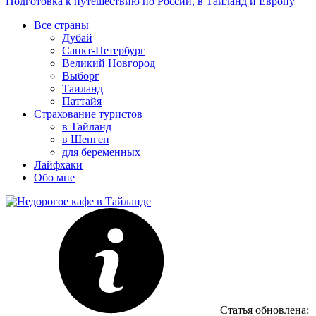
Подготовка к путешествию по России, в Таиланд и Европу
Все страны
Дубай
Санкт-Петербург
Великий Новгород
Выборг
Таиланд
Паттайя
Страхование туристов
в Тайланд
в Шенген
для беременных
Лайфхаки
Обо мне
Статья обновлена: