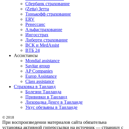
Сбербанк страхование
(Zetta) Зетта
Тинькофф страхование
ERV
Ренессанс
Альфастрахование
Ингосстрах
Либерти страхование
ВСК и MedAssist
ВТБ 24
Ассистансы
Mondial assistance
Savitar group
AP Companies
Europ Assistance
Class assistance
Страховка в Таиланд
Болезни Таиланда
Прививки в Таиланд
Лихорадка Денге в Таиланде
Укус обезьяны в Таиланде
© 2018
При воспроизведении материалов сайта обязательна
установка активной гиперссылки на источник — страницу с