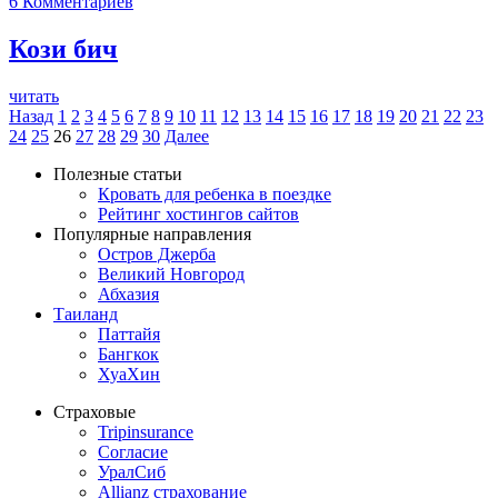
6
Комментариев
Кози бич
читать
Назад
1
2
3
4
5
6
7
8
9
10
11
12
13
14
15
16
17
18
19
20
21
22
23
24
25
26
27
28
29
30
Далее
Полезные статьи
Кровать для ребенка в поездке
Рейтинг хостингов сайтов
Популярные направления
Остров Джерба
Великий Новгород
Абхазия
Таиланд
Паттайя
Бангкок
ХуаХин
Страховые
Tripinsurance
Согласие
УралСиб
Allianz страхование